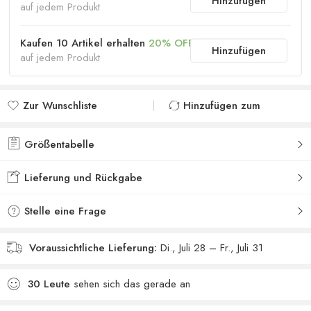
Hinzufügen
auf jedem Produkt
Kaufen 10 Artikel erhalten
20% OFF
Hinzufügen
auf jedem Produkt
Zur Wunschliste
Hinzufügen zum
hinzufügen
vergleichen
Zur Wunschliste
Zum Vergleich
Größentabelle
hinzugefügt
hinzugefügt
Lieferung und Rückgabe
Stelle eine Frage
Voraussichtliche Lieferung:
Di., Juli 28 – Fr., Juli 31
30
Leute
sehen sich das gerade an