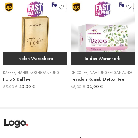
Sie die Türen zu einem gesünderen Leben mit Meri Detox Tea!
#MeriDetoxTea #DetoxTea #Abnehmen #GesundesLeben
#NatürlicheUnterstützung #Stoffwechselbeschleuniger
#NatürlicheZutaten #EffektiveErgebnisse #GesunderLebenStil
In den Warenkorb
In den Warenkorb
KAFFEE
,
NAHRUNGSERGÄNZUNG
DETOX-TEE
,
NAHRUNGSERGÄNZUNG
Forx5 Kaffee
Feridun Kunak Detox-Tee
40,00
€
33,00
€
65,00
€
65,00
€