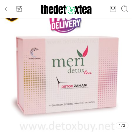
1
/
2