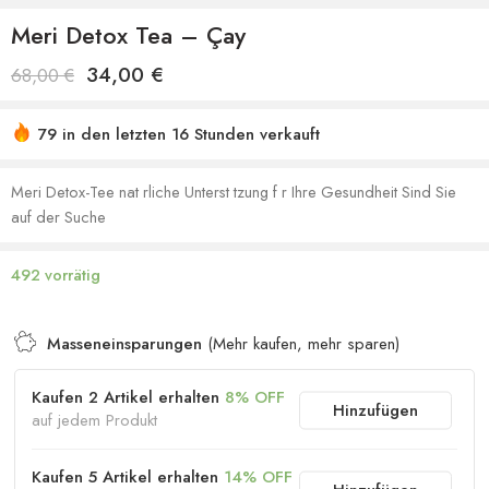
Meri Detox Tea – Çay
34,00
€
68,00
€
79 in den letzten 16 Stunden verkauft
Sich beeilen! Über 9 Leute haben dies in ihren
Einkaufswagen
Meri Detox-Tee nat rliche Unterst tzung f r Ihre Gesundheit Sind Sie
auf der Suche
492 vorrätig
Masseneinsparungen
(Mehr kaufen, mehr sparen)
Kaufen 2 Artikel erhalten
8% OFF
Hinzufügen
auf jedem Produkt
Kaufen 5 Artikel erhalten
14% OFF