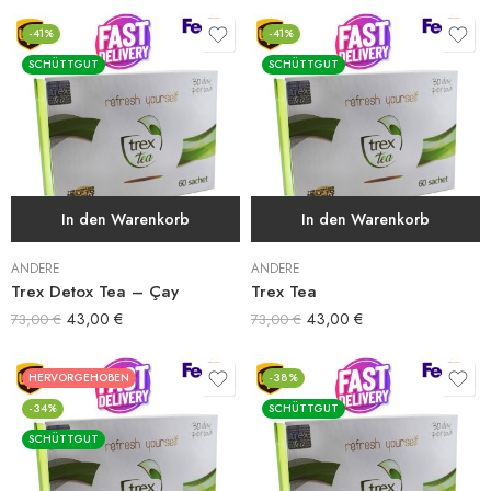
-41%
-41%
SCHÜTTGUT
SCHÜTTGUT
In den Warenkorb
In den Warenkorb
ANDERE
ANDERE
Trex Detox Tea – Çay
Trex Tea
43,00
€
43,00
€
73,00
€
73,00
€
HERVORGEHOBEN
-38%
-34%
SCHÜTTGUT
SCHÜTTGUT