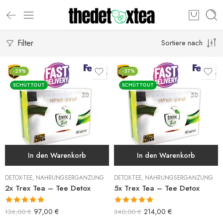
Filter
Sortiere nach
-29%
-37%
SCHÜTTGUT
SCHÜTTGUT
In den Warenkorb
In den Warenkorb
DETOX-TEE
,
NAHRUNGSERGÄNZUNG
DETOX-TEE
,
NAHRUNGSERGÄNZUNG
2x Trex Tea – Tee Detox
5x Trex Tea – Tee Detox
Bewertet mit
Bewertet mit
97,00
€
214,00
€
136,00
€
340,00
€
5.00
von 5
5.00
von 5