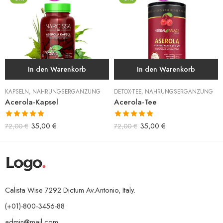
In den Warenkorb
In den Warenkorb
KAPSELN
,
NAHRUNGSERGÄNZUNG
DETOX-TEE
,
NAHRUNGSERGÄNZUNG
Acerola-Kapsel
Acerola-Tee
Bewertet mit
Bewertet mit
35,00
€
35,00
€
72,00
€
72,00
€
5.00
von 5
5.00
von 5
Calista Wise 7292 Dictum Av.Antonio, Italy.
(+01)-800-3456-88
admin@mail.com