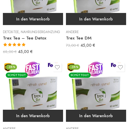
In den Warenkorb
In den Warenkorb
DETOX-TEE
,
NAHRUNGSERGÄNZUNG
ANDERE
Trex Tea – Tee Detox
Trex Tee DM
45,00
€
73,00
€
Bewertet mit
45,00
€
68,00
€
5.00
von 5
-38%
-38%
SCHÜTTGUT
SCHÜTTGUT
In den Warenkorb
In den Warenkorb
ANDERE
ANDERE