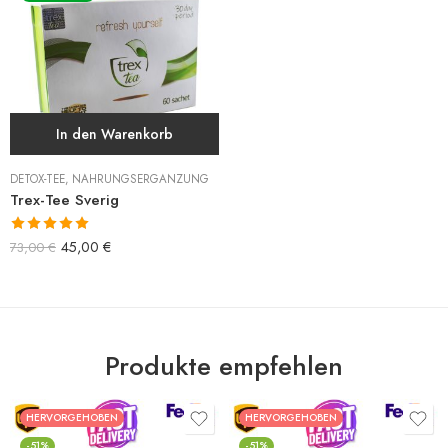
In den Warenkorb
DETOX-TEE
,
NAHRUNGSERGÄNZUNG
Trex-Tee Sverig
Bewertet mit
45,00
€
73,00
€
5.00
von 5
Produkte empfehlen
HERVORGEHOBEN
HERVORGEHOBEN
-51%
-51%