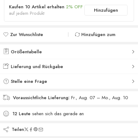
Kaufen 10 Artikel erhalten
2% OFF
Hinzufügen
auf jedem Produkt
Zur Wunschliste
Hinzufügen zum
hinzufügen
vergleichen
Zur Wunschliste
Zum Vergleich
Größentabelle
hinzugefügt
hinzugefügt
Lieferung und Rückgabe
Stelle eine Frage
Voraussichtliche Lieferung:
Fr., Aug. 07 – Mo., Aug. 10
12
Leute
sehen sich das gerade an
Teilen