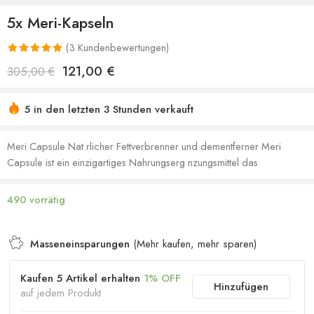
5x Meri-Kapseln
(
3
Kundenbewertungen)
Bewertet mit
3
121,00
€
305,00
€
5.00
von 5,
basierend
5 in den letzten 3 Stunden verkauft
auf
Sich beeilen! Über 24 Leute haben dies in ihren
Kundenbewertungen
Einkaufswagen
Meri Capsule Nat rlicher Fettverbrenner und dementferner Meri
Capsule ist ein einzigartiges Nahrungserg nzungsmittel das
490 vorrätig
Masseneinsparungen
(Mehr kaufen, mehr sparen)
Kaufen 5 Artikel erhalten
1% OFF
Hinzufügen
auf jedem Produkt