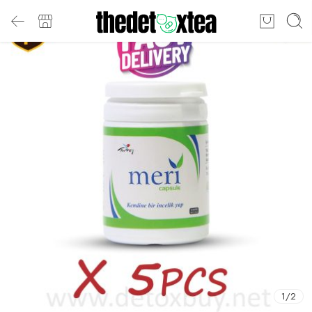
1
/
2