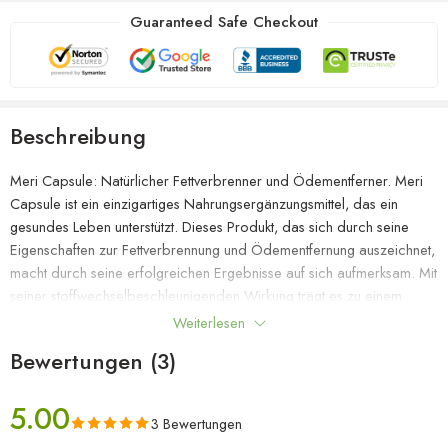
Guaranteed Safe Checkout
Beschreibung
Meri Capsule: Natürlicher Fettverbrenner und Ödementferner. Meri
Capsule ist ein einzigartiges Nahrungsergänzungsmittel, das ein
gesundes Leben unterstützt. Dieses Produkt, das sich durch seine
Eigenschaften zur Fettverbrennung und Ödementfernung auszeichnet,
macht durch seine erfolgreichen Ergebnisse auf sich aufmerksam. Mit
seiner stoffwechselbeschleunigenden Wirkung trägt es zu einem
gesunden Gewichtsmanagement bei und hilft, Ödeme aus dem
Weiterlesen
Körper zu entfernen. Allgemeine Merkmale der Meri-Kapsel:
Bewertungen (3)
Fettverbrennungskraft:
Das hervorstechendste Merkmal von Meri
Capsule ist, dass es die Fettverbrennung unterstützt. Mit seinen
5.00
natürlichen Inhaltsstoffen beschleunigt es die Fettverbrennung im
3 Bewertungen
Körper und erleichtert so das Erreichen des Wunschgewichts.