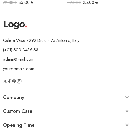
Bewertet mit
Bewertet mit
35,00
€
35,00
€
72,00
€
72,00
€
5.00
von 5
5.00
von 5
Calista Wise 7292 Dictum Av.Antonio, Italy.
(+01)-800-3456-88
admin@mail.com
yourdomain.com
Company
Custom Care
Opening Time