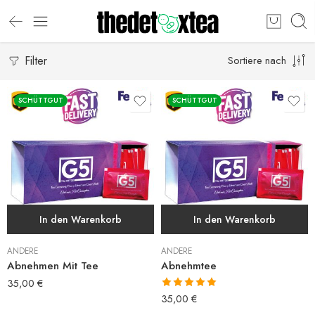
Filter
Sortiere nach
SCHÜTTGUT
SCHÜTTGUT
In den Warenkorb
In den Warenkorb
ANDERE
ANDERE
Abnehmen Mit Tee
Abnehmtee
35,00
€
Bewertet mit
35,00
€
5.00
von 5