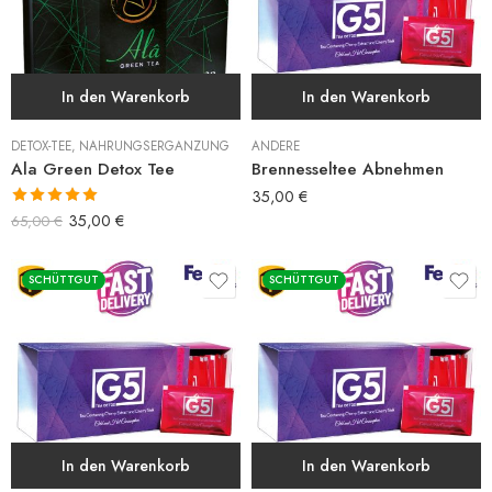
In den Warenkorb
In den Warenkorb
DETOX-TEE
,
NAHRUNGSERGÄNZUNG
ANDERE
Ala Green Detox Tee
Brennesseltee Abnehmen
35,00
€
Bewertet mit
35,00
€
65,00
€
5.00
von 5
SCHÜTTGUT
SCHÜTTGUT
In den Warenkorb
In den Warenkorb