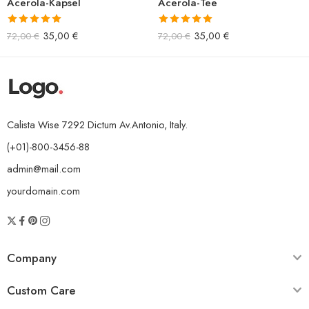
Acerola-Kapsel
Acerola-Tee
Bewertet mit
Bewertet mit
35,00
€
35,00
€
72,00
€
72,00
€
5.00
von 5
5.00
von 5
Calista Wise 7292 Dictum Av.Antonio, Italy.
(+01)-800-3456-88
admin@mail.com
yourdomain.com
Company
Custom Care