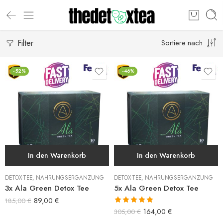
Filter
Sortiere nach
-52%
-46%
In den Warenkorb
In den Warenkorb
DETOX-TEE
,
NAHRUNGSERGÄNZUNG
DETOX-TEE
,
NAHRUNGSERGÄNZUNG
3x Ala Green Detox Tee
5x Ala Green Detox Tee
89,00
€
185,00
€
Bewertet mit
164,00
€
305,00
€
5.00
von 5