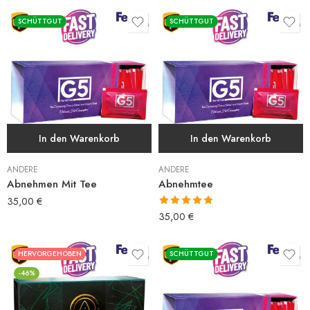
SCHÜTTGUT
SCHÜTTGUT
In den Warenkorb
In den Warenkorb
ANDERE
ANDERE
Abnehmen Mit Tee
Abnehmtee
35,00
€
Bewertet mit
35,00
€
5.00
von 5
HERVORGEHOBEN
SCHÜTTGUT
-46%