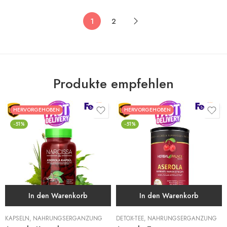
1
2
Produkte empfehlen
HERVORGEHOBEN
HERVORGEHOBEN
-51%
-51%
In den Warenkorb
In den Warenkorb
KAPSELN
,
NAHRUNGSERGÄNZUNG
DETOX-TEE
,
NAHRUNGSERGÄNZUNG