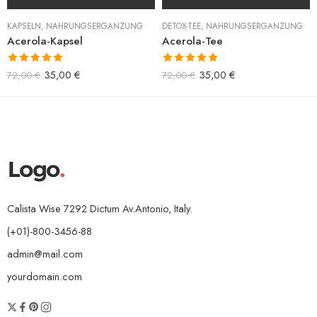
KAPSELN
,
NAHRUNGSERGÄNZUNG
DETOX-TEE
,
NAHRUNGSERGÄNZUNG
Acerola-Kapsel
Acerola-Tee
Bewertet mit
Bewertet mit
35,00
€
35,00
€
72,00
€
72,00
€
5.00
von 5
5.00
von 5
Calista Wise 7292 Dictum Av.Antonio, Italy.
(+01)-800-3456-88
admin@mail.com
yourdomain.com