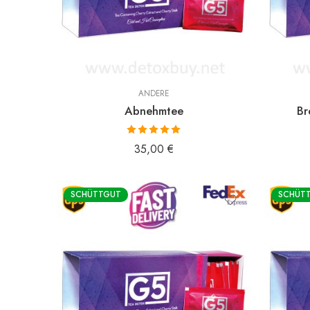
ANDERE
Abnehmtee
Br
Bewertet mit
35,00
€
5.00
von 5
SCHÜTTGUT
SCHÜT