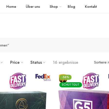
 schnellem Versand in die ganze Welt geliefert
The Detox Tea
Home
Über uns
Shop
Blog
Kontakt
ehmen“
Price
Status
16 ergebnisse
Sortiere 
-56%
SCHÜTTGUT