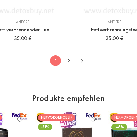
ANDERE
ANDERE
ett verbrennender Tee
Fettverbrennungste
35,00
€
35,00
€
1
2
Produkte empfehlen
HERVORGEHOBEN
HERVORGEH
-51%
-46%