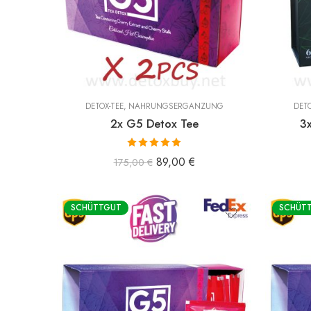
DETOX-TEE
,
NAHRUNGSERGÄNZUNG
DETO
2x G5 Detox Tee
3
Bewertet mit
89,00
€
175,00
€
5.00
von 5
SCHÜTTGUT
SCHÜT