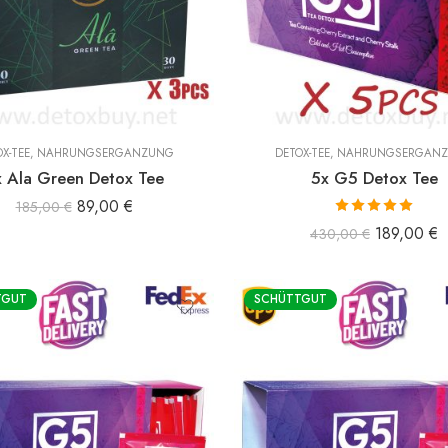
X-TEE
,
NAHRUNGSERGÄNZUNG
DETOX-TEE
,
NAHRUNGSERGÄN
x Ala Green Detox Tee
5x G5 Detox Tee
89,00
€
185,00
€
Bewertet mit
189,00
€
430,00
€
5.00
von 5
TGUT
SCHÜTTGUT