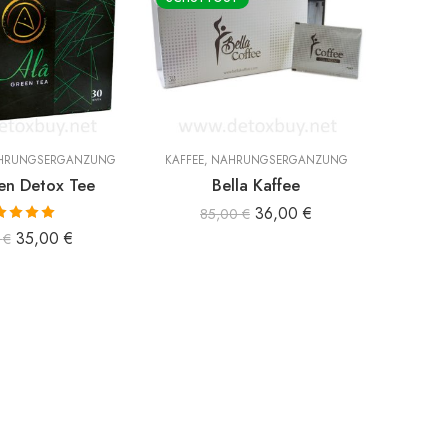
HRUNGSERGÄNZUNG
KAFFEE
,
NAHRUNGSERGÄNZUNG
KAFFEE
en Detox Tee
Bella Kaffee
Bi Co
36,00
€
85,00
€
ertet mit
35,00
€
0
€
00
von 5