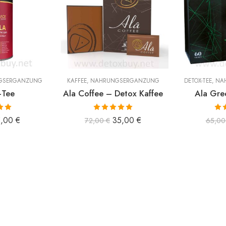
GSERGÄNZUNG
KAFFEE
,
NAHRUNGSERGÄNZUNG
DETOX-TEE
,
NA
-Tee
Ala Coffee – Detox Kaffee
Ala Gre
 mit
Bewertet mit
Bew
5,00
€
35,00
€
72,00
€
65,0
n 5
5.00
von 5
5.