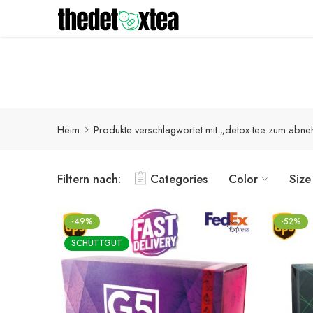
Detox-Produkte werden innerhalb von 1-3 Werktagen mit
Heim
Produkte verschlagwortet mit „detox tee zum abn
Filtern nach:
Categories
Color
Size
-49%
-52%
SCHÜTTGUT