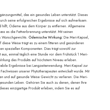
gänzungsmittel, das ein gesundes Leben unterstützt. Dieses
urch seine erfolgreichen Ergebnisse auf sich aufmerksam.
 hilft, Ödeme aus dem Körper zu entfernen. Allgemeine
s es die Fettverbrennung unterstützt. Mit seinen
des Wunschgewichts.
Ödemische Wirkung:
Die Meri-Kapsel,
f diese Weise trägt es zu einem fitteren und gesünderen
en speziellen Komponenten. Dies trägt sowohl zur
t aus, einmal täglich eine Stunde vor dem Frühstück 1 Meri-
Wirkung des Produkts auf höchstem Niveau erleben.
stabile Ergebnisse bei Langzeitanwendung. Meri-Kapsel zur
 Fachwissen unserer Phytotherapeuten entwickelt wurde. Mit
gen und auf gesunde Weise Gewicht zu verlieren. Die Meri-
em gesunden Leben. Gehören Sie auch zu denen, denen Ihre
ieses einzigartige Produkt erleben, indem Sie es auf