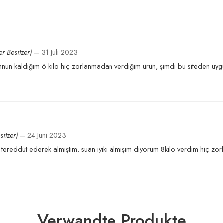
 tok hissediyorum teşekkür ederim
ter Besitzer)
–
31 Juli 2023
un kaldığım 6 kilo hiç zorlanmadan verdiğim ürün, şimdi bu siteden uygun
sitzer)
–
24 Juni 2023
 tereddüt ederek almıştım. suan iyiki almışım diyorum 8kilo verdim hiç 