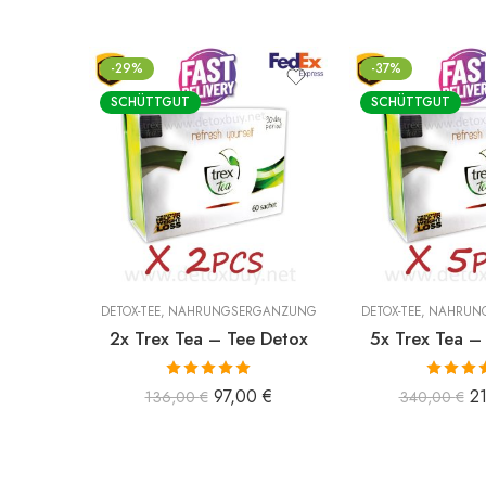
-29%
-37%
SCHÜTTGUT
SCHÜTTGUT
DETOX-TEE
,
NAHRUNGSERGÄNZUNG
DETOX-TEE
,
NAHRUN
2x Trex Tea – Tee Detox
5x Trex Tea –
Bewertet mit
Bewertet
97,00
€
2
136,00
€
340,00
€
5.00
von 5
5.00
vo