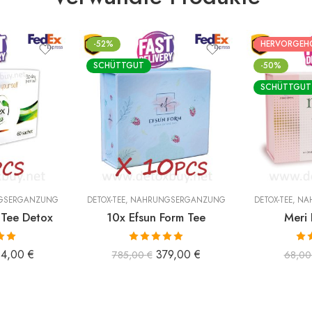
Verwandte Produkte
-52%
HERVORGEH
SCHÜTTGUT
-50%
SCHÜTTGUT
GSERGÄNZUNG
DETOX-TEE
,
NAHRUNGSERGÄNZUNG
DETOX-TEE
,
NA
 Tee Detox
10x Efsun Form Tee
Meri 
 mit
Bewertet mit
Bew
14,00
€
379,00
€
785,00
€
68,0
n 5
5.00
von 5
5.