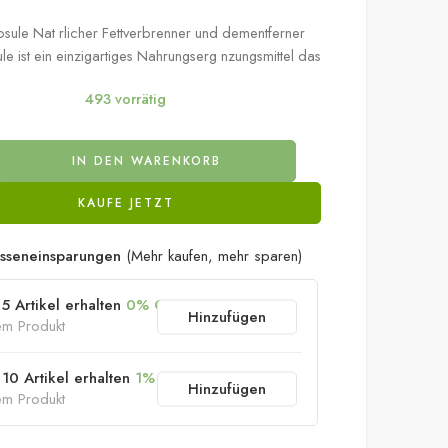
Einkaufswagen
Kundenbewertungen
18 in den letzten 10 Stunden verkauft
sule Nat rlicher Fettverbrenner und dementferner
e ist ein einzigartiges Nahrungserg nzungsmittel das
493 vorrätig
IN DEN WARENKORB
KAUFE JETZT
sseneinsparungen
(Mehr kaufen, mehr sparen)
5 Artikel erhalten
0% OFF
Hinzufügen
em Produkt
10 Artikel erhalten
1% OFF
Hinzufügen
em Produkt