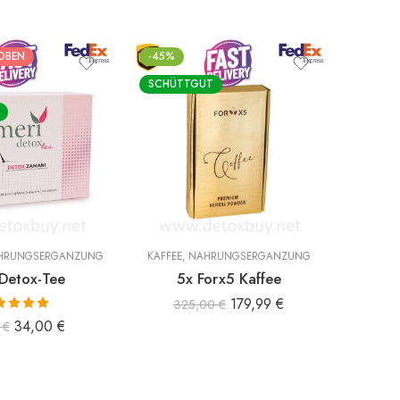
OBEN
-45%
HERVO
SCHÜTTGUT
-58%
SCHÜT
HRUNGSERGÄNZUNG
KAFFEE
,
NAHRUNGSERGÄNZUNG
KAFFEE
Detox-Tee
5x Forx5 Kaffee
179,99
€
325,00
€
ertet mit
34,00
€
0
€
00
von 5