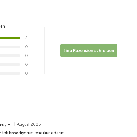
gen
3
0
Eine Rezension schreiben
0
0
0
zer)
–
11 August 2023