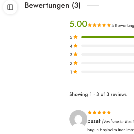
Bewertungen (3)
5.00
3 Bewertun
5
4
3
2
1
Showing 1 - 3 of 3 reviews
Bewertet mit
pusat
(Verifizierter Besit
5
von 5