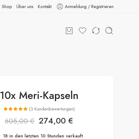
Shop
Über uns
Kontakt
Anmeldung / Registrieren
10x Meri-Kapseln
(
3
Kundenbewertungen)
Bewertet mit
3
274,00
€
605,00
€
5.00
von 5,
basierend
 beeilen! Über 18 Leute haben dies in ihren
auf