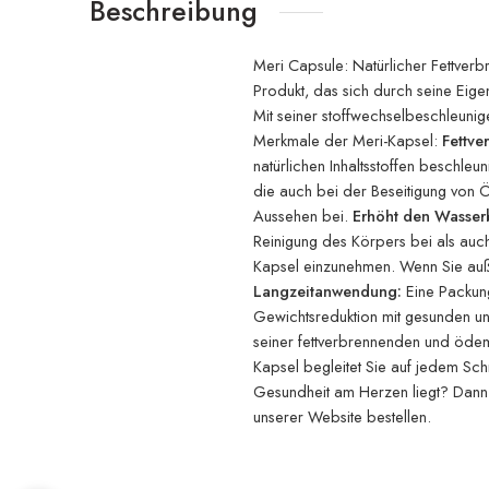
Beschreibung
Meri Capsule: Natürlicher Fettverb
Produkt, das sich durch seine Eig
Mit seiner stoffwechselbeschleun
Merkmale der Meri-Kapsel:
Fettve
natürlichen Inhaltsstoffen beschle
die auch bei der Beseitigung von Ö
Aussehen bei.
Erhöht den Wasser
Reinigung des Körpers bei als auch
Kapsel einzunehmen. Wenn Sie auße
Langzeitanwendung:
Eine Packung
Gewichtsreduktion mit gesunden un
seiner fettverbrennenden und ödeml
Kapsel begleitet Sie auf jedem Sc
Gesundheit am Herzen liegt? Dann m
unserer Website bestellen.