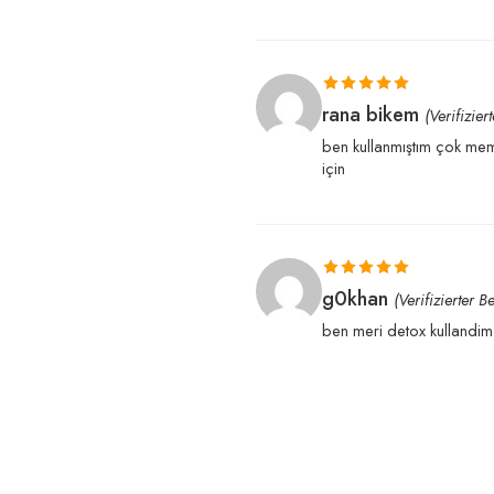
bugun başladım inanılmaz
Bewertet mit
rana bikem
(Verifizier
5
von 5
ben kullanmıştım çok memn
için
Bewertet mit
g0khan
(Verifizierter Be
5
von 5
ben meri detox kullandim