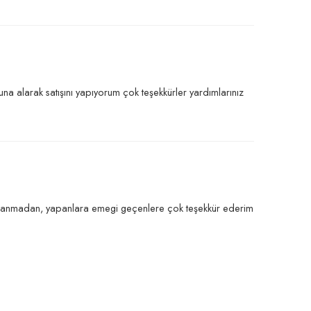
a alarak satışını yapıyorum çok teşekkürler yardımlarınız
zorlanmadan, yapanlara emegi geçenlere çok teşekkür ederim