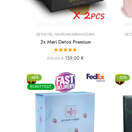
DETOX-TEE
,
NAHRUNGSERGÄNZUNG
DETO
2x Meri Detox Premium
Bewertet mit
139,00
€
215,00
€
5.00
von 5
-48%
-52%
SCHÜTTGUT