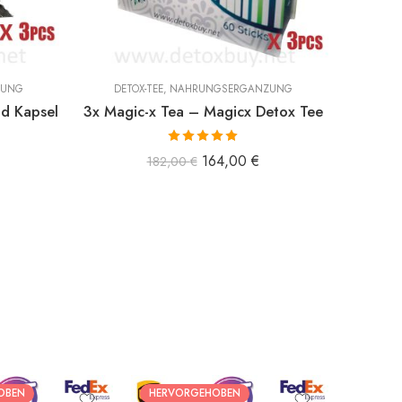
ZUNG
DETOX-TEE
,
NAHRUNGSERGÄNZUNG
nd Kapsel
3x Magic-x Tea – Magicx Detox Tee
Bewertet mit
164,00
€
182,00
€
5.00
von 5
OBEN
HERVORGEHOBEN
HERVO