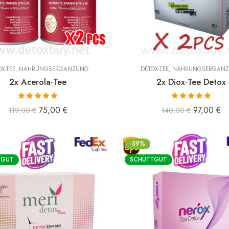
X-TEE
,
NAHRUNGSERGÄNZUNG
DETOX-TEE
,
NAHRUNGSERGÄN
2x Acerola-Tee
2x Diox-Tee Detox
Bewertet mit
Bewertet mit
75,00
€
97,00
€
119,00
€
140,00
€
5.00
von 5
5.00
von 5
-39%
TGUT
SCHÜTTGUT