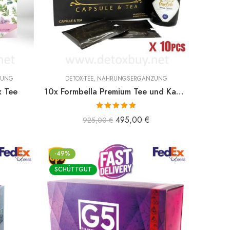
ZUNG
DETOX-TEE
,
NAHRUNGSERGÄNZUNG
x Tee
10x Formbella Premium Tee und Kapsel
Bewertet mit
495,00
€
925,00
€
5.00
von 5
-49%
SCHÜTTGUT