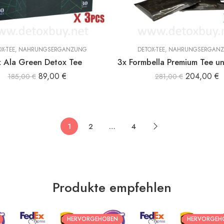
X-TEE
,
NAHRUNGSERGÄNZUNG
DETOX-TEE
,
NAHRUNGSERGÄN
x Ala Green Detox Tee
3x Formbella Premium Tee u
89,00
€
204,00
€
185,00
€
281,00
€
1
2
…
4
Produkte empfehlen
HERVORGEHOBEN
HERVORGEH