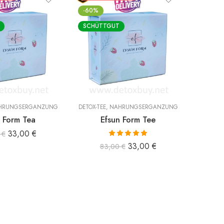
-60%
-38%
SCHÜTTGUT
HRUNGSERGÄNZUNG
DETOX-TEE
,
NAHRUNGSERGÄNZUNG
DETOX-TE
n Form Tea
Efsun Form Tee
Form
33,00
€
0
€
9
Bewertet mit
33,00
€
83,00
€
5.00
von 5