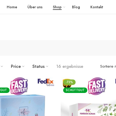
 schnellem Versand in die ganze Welt geliefert
The Detox Tea
Home
Über uns
Shop
Blog
Kontakt
Price
Status
16 ergebnisse
Sortiere 
-73%
TGUT
SCHÜTTGUT