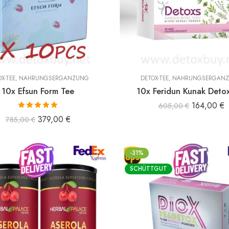
X-TEE
,
NAHRUNGSERGÄNZUNG
DETOX-TEE
,
NAHRUNGSERGÄN
10x Efsun Form Tee
10x Feridun Kunak Deto
164,00
€
605,00
€
Bewertet mit
379,00
€
785,00
€
5.00
von 5
-31%
SCHÜTTGUT