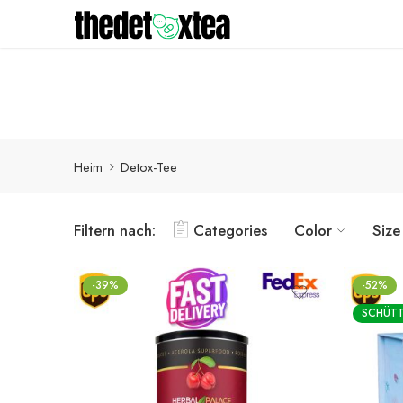
Detox-Produkte werden innerhalb von 1-3 Werktagen mit
Heim
Detox-Tee
Filtern nach:
Categories
Color
Size
-39%
-52%
SCHÜT