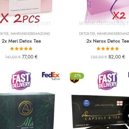
X-TEE
,
NAHRUNGSERGÄNZUNG
DETOX-TEE
,
NAHRUNGSERGÄN
2x Meri Detox Tee
2x Nerox Detox Tee
Bewertet mit
Bewertet mit
77,00
€
82,00
€
141,00
€
135,00
€
5.00
von 5
5.00
von 5
-27%