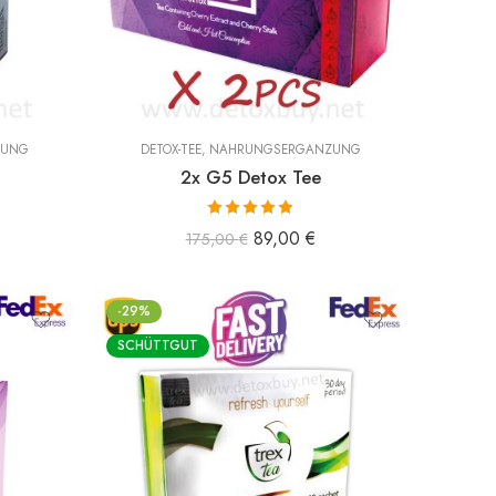
ZUNG
DETOX-TEE
,
NAHRUNGSERGÄNZUNG
2x G5 Detox Tee
Bewertet mit
89,00
€
175,00
€
5.00
von 5
-29%
SCHÜTTGUT