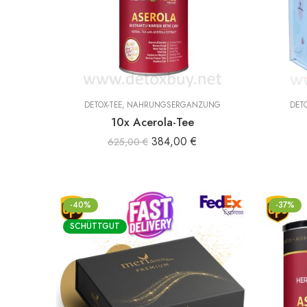
DETOX-TEE
,
NAHRUNGSERGÄNZUNG
DETO
10x Acerola-Tee
384,00
€
625,00
€
-40%
-37%
SCHÜTTGUT