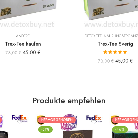
ANDERE
DETOX-TEE
,
NAHRUNGSERGÄN
Trex-Tee kaufen
Trex-Tee Sverig
45,00
€
73,00
€
Bewertet mit
45,00
€
73,00
€
5.00
von 5
Produkte empfehlen
HERVORGEHOBEN
HERVORGEH
-51%
-46%