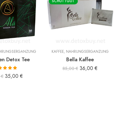
SCHÜTTGUT
HRUNGSERGÄNZUNG
KAFFEE
,
NAHRUNGSERGÄNZUNG
KAFFEE
en Detox Tee
Bella Kaffee
Bi Co
36,00
€
85,00
€
ertet mit
35,00
€
0
€
00
von 5