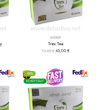
ANDERE
y
Trex Tea
43,00
€
73,00
€
-38%
SCHÜTTGUT