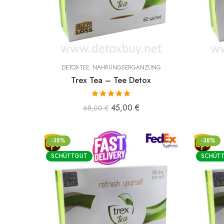
DETOX-TEE
,
NAHRUNGSERGÄNZUNG
Trex Tea – Tee Detox
Bewertet mit
45,00
€
68,00
€
5.00
von 5
-38%
-38%
SCHÜTTGUT
SCHÜT