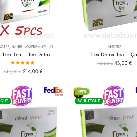
X-TEE
,
NAHRUNGSERGÄNZUNG
ANDERE
 Trex Tea – Tee Detox
Trex Detox Tea – Ça
43,00
€
73,00
€
Bewertet mit
214,00
€
340,00
€
5.00
von 5
-38%
TGUT
SCHÜTTGUT