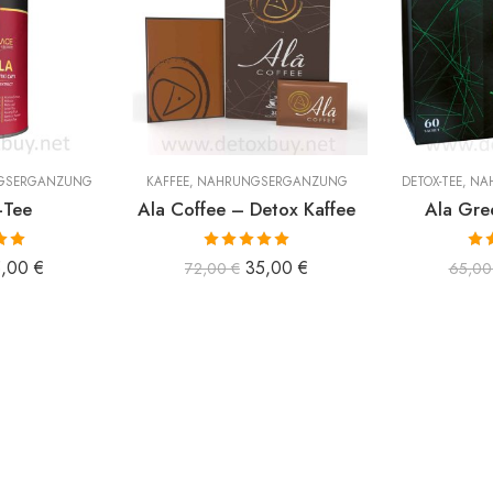
GSERGÄNZUNG
KAFFEE
,
NAHRUNGSERGÄNZUNG
DETOX-TEE
,
NA
-Tee
Ala Coffee – Detox Kaffee
Ala Gre
 mit
Bewertet mit
Bew
5,00
€
35,00
€
72,00
€
65,0
n 5
5.00
von 5
5.