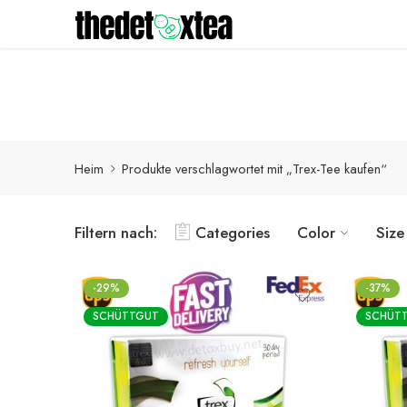
Detox-Produkte werden innerhalb von 1-3 Werktagen mit
Heim
Produkte verschlagwortet mit „Trex-Tee kaufen“
Filtern nach:
Categories
Color
Size
-29%
-37%
SCHÜTTGUT
SCHÜT