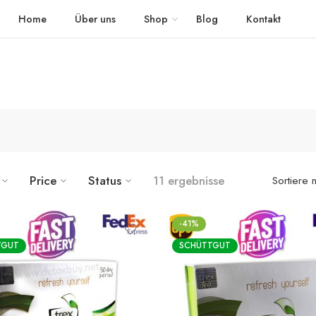
 schnellem Versand in die ganze Welt geliefert
The Detox Tea
Home
Über uns
Shop
Blog
Kontakt
Price
Status
11 ergebnisse
Sortiere 
-41%
TGUT
SCHÜTTGUT