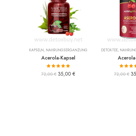
KAPSELN
,
NAHRUNGSERGÄNZUNG
DETOX-TEE
,
NAHRUN
Acerola-Kapsel
Acerola
Bewertet mit
Bewertet
35,00
€
3
72,00
€
72,00
€
5.00
von 5
5.00
vo