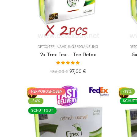
DETOX-TEE
,
NAHRUNGSERGÄNZUNG
DETO
2x Trex Tea – Tee Detox
5x
Bewertet mit
97,00
€
136,00
€
5.00
von 5
HERVORGEHOBEN
-38%
-34%
SCHÜT
SCHÜTTGUT