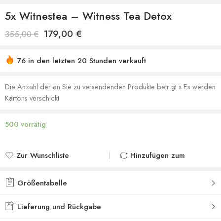
5x Witnestea – Witness Tea Detox
179,00
€
355,00
€
76 in den letzten 20 Stunden verkauft
Sich beeilen! Über 42 Leute haben dies in ihren
Einkaufswagen
Die Anzahl der an Sie zu versendenden Produkte betr gt x Es werden
Kartons verschickt
500 vorrätig
Zur Wunschliste
Hinzufügen zum
hinzufügen
vergleichen
Zur Wunschliste
Zum Vergleich
Größentabelle
hinzugefügt
hinzugefügt
Lieferung und Rückgabe