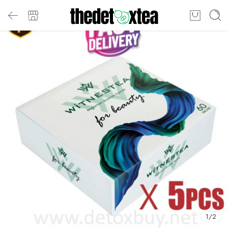
1
/
2