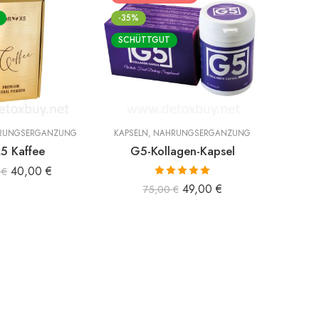
HERVORGEHOBEN
-58%
-35%
SCHÜT
SCHÜTTGUT
RUNGSERGÄNZUNG
KAPSELN
,
NAHRUNGSERGÄNZUNG
KAFFEE
x5 Kaffee
G5-Kollagen-Kapsel
40,00
€
0
€
Bewertet mit
49,00
€
75,00
€
5.00
von 5