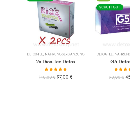
SCHÜTTGUT
-50%
SCHÜTTGUT
DETOX-TEE
,
NAHRUNGSERGÄNZUNG
DETOX-TEE
,
NAHRUN
2x Diox-Tee Detox
G5 Deto
Bewertet mit
Bewertet
97,00
€
4
140,00
€
90,00
€
5.00
von 5
5.00
vo