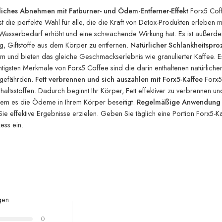
rliches Abnehmen mit Fatburner- und Ödem-Entferner-Effekt
Forx5 Coff
Es ist die perfekte Wahl für alle, die die Kraft von Detox-Produkten erlebe
Wasserbedarf erhöht und eine schwächende Wirkung hat. Es ist außerdem
, Giftstoffe aus dem Körper zu entfernen.
Natürlicher Schlankheitspro
mm und bieten das gleiche Geschmackserlebnis wie granulierter Kaffee.
gsten Merkmale von Forx5 Coffee sind die darin enthaltenen natürlichen In
u gefährden.
Fett verbrennen und sich auszahlen mit Forx5-Kaffee
Forx5-
nhaltsstoffen. Dadurch beginnt Ihr Körper, Fett effektiver zu verbrennen 
ndem es die Ödeme in Ihrem Körper beseitigt.
Regelmäßige Anwendung u
 Sie effektive Ergebnisse erzielen. Geben Sie täglich eine Portion Forx5-
ess ein.
gen