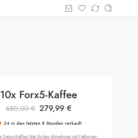
Shop
Über uns
Kontakt
Anmeldung / Registrieren
10x Forx5-Kaffee
279,99
€
650,00
€
h beeilen! Über 31 Leute haben dies in ihren
Einkaufswagen
24 in den letzten 8 Stunden verkauft