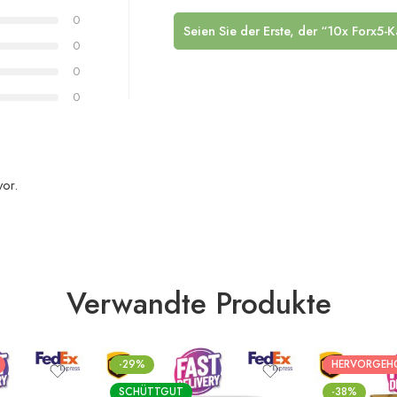
0
0
Seien Sie der Erste, der “10x Forx5-K
0
0
0
vor.
Verwandte Produkte
-29%
HERVORGEH