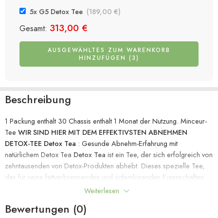
5x G5 Detox Tee
(
189,00
€
)
313,00
€
Gesamt:
AUSGEWÄHLTES ZUM WARENKORB
HINZUFÜGEN (3)
Beschreibung
1 Packung enthält 30 Chassis enthält 1 Monat der Nutzung. Minceur-
Tee
WIR SIND HIER MIT DEM EFFEKTIVSTEN ABNEHMEN
DETOX-TEE
Detox Tea
: Gesunde Abnehm-Erfahrung mit
natürlichem Detox Tea
Detox Tea
ist ein Tee, der sich erfolgreich von
zehntausenden von Detox-Produkten abhebt. Dieses spezielle Tee,
das für seine fettverbrennenden und ödemlösenden Eigenschaften
bekannt ist, unterstützt Sie auch beim Abnehmen, indem es den
Weiterlesen
Wasserbedarf erhöht und Ihren Stoffwechsel effektiv beschleunigt.
Bewertungen (0)
Natürliche Entgiftungsformel: Detox Tea ist ein hochwertiger