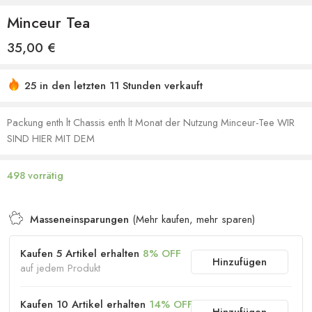
Minceur Tea
35,00
€
25 in den letzten 11 Stunden verkauft
Sich beeilen! Über 38 Leute haben dies in ihren
Einkaufswagen
Packung enth lt Chassis enth lt Monat der Nutzung Minceur-Tee WIR
SIND HIER MIT DEM
498 vorrätig
Masseneinsparungen
(Mehr kaufen, mehr sparen)
Kaufen 5 Artikel erhalten
8% OFF
Hinzufügen
auf jedem Produkt
Kaufen 10 Artikel erhalten
14% OFF
Hinzufügen