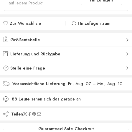
auf jedem Produkt
Zur Wunschliste
Hinzufügen zum
hinzufügen
vergleichen
Zur Wunschliste
Zum Vergleich
Größentabelle
hinzugefügt
hinzugefügt
Lieferung und Rückgabe
Stelle eine Frage
Voraussichtliche Lieferung:
Fr., Aug. 07 – Mo., Aug. 10
88
Leute
sehen sich das gerade an
Teilen
Guaranteed Safe Checkout