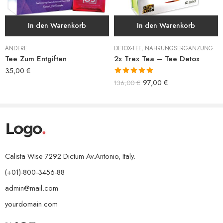
In den Warenkorb
In den Warenkorb
ANDERE
DETOX-TEE
,
NAHRUNGSERGÄNZUNG
Tee Zum Entgiften
2x Trex Tea – Tee Detox
35,00
€
Bewertet mit
97,00
€
136,00
€
5.00
von 5
Calista Wise 7292 Dictum Av.Antonio, Italy.
(+01)-800-3456-88
admin@mail.com
yourdomain.com