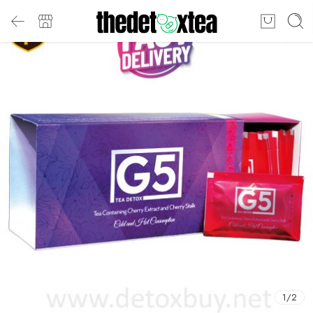
1
/
2