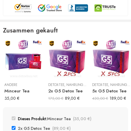
Zusammen gekauft
ANDERE
DETOX-TEE
,
NAHRUNGSERGÄNZUNG
DETOX-TEE
,
NAHRUNGSERGÄNZUNG
Minceur Tea
2x G5 Detox Tee
5x G5 Detox Tee
35,00
€
89,00
€
189,00
€
175,00
€
430,00
€
Dieses Produkt:
Minceur Tea
(
35,00
€
)
2x G5 Detox Tee
(
89,00
€
)