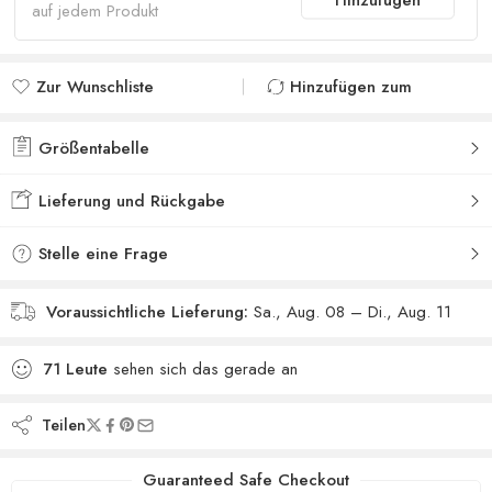
auf jedem Produkt
Zur Wunschliste
Hinzufügen zum
hinzufügen
vergleichen
Zur Wunschliste
Zum Vergleich
Größentabelle
hinzugefügt
hinzugefügt
Lieferung und Rückgabe
Stelle eine Frage
Voraussichtliche Lieferung:
Sa., Aug. 08 – Di., Aug. 11
71
Leute
sehen sich das gerade an
Teilen
Guaranteed Safe Checkout