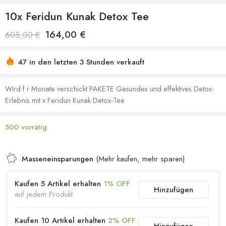
10x Feridun Kunak Detox Tee
164,00
€
605,00
€
47 in den letzten 3 Stunden verkauft
Sich beeilen! Über 35 Leute haben dies in ihren
Einkaufswagen
Wird f r Monate verschickt PAKETE Gesundes und effektives Detox-
Erlebnis mit x Feridun Kunak Detox-Tee
500 vorrätig
Masseneinsparungen
(Mehr kaufen, mehr sparen)
Kaufen 5 Artikel erhalten
1% OFF
Hinzufügen
auf jedem Produkt
Kaufen 10 Artikel erhalten
2% OFF
Hinzufügen