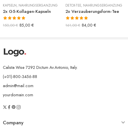
KAPSELN
,
NAHRUNGSERGÄNZUNG
DETOX-TEE
,
NAHRUNGSERGÄNZUNG
2x G5-Kollagen-Kapseln
2x Verzauberungsform-Tee
Bewertet mit
Bewertet mit
85,00
€
84,00
€
150,00
€
161,00
€
5.00
von 5
5.00
von 5
Calista Wise 7292 Dictum Av.Antonio, Italy.
(+01)-800-3456-88
admin@mail.com
yourdomain.com
Company