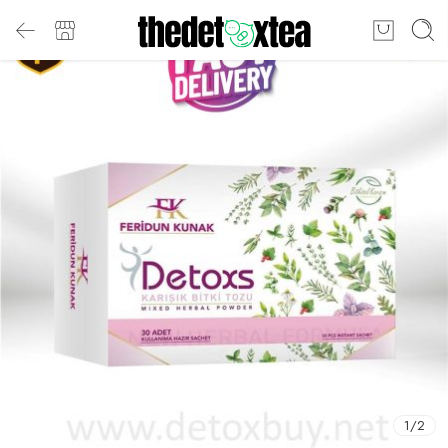
1
/
2