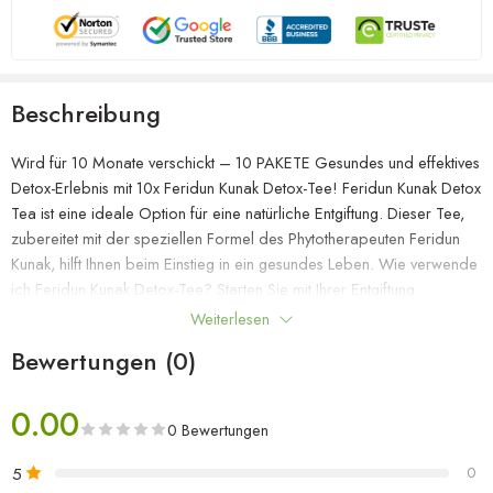
Beschreibung
Wird für 10 Monate verschickt – 10 PAKETE Gesundes und effektives
Detox-Erlebnis mit 10x Feridun Kunak Detox-Tee! Feridun Kunak Detox
Tea ist eine ideale Option für eine natürliche Entgiftung. Dieser Tee,
zubereitet mit der speziellen Formel des Phytotherapeuten Feridun
Kunak, hilft Ihnen beim Einstieg in ein gesundes Leben. Wie verwende
ich Feridun Kunak Detox-Tee? Starten Sie mit Ihrer Entgiftung
energiegeladen in den Tag. Eine Stunde vor dem Frühstück eine
Weiterlesen
Packung Feridun Kunak Detox-Tee in ein Glas zimmerwarmes Wasser
Bewertungen (0)
geben, schnell umrühren und trinken. Gießen Sie ebenfalls ein
Teepaket in ein Glas Wasser und trinken Sie es eine Stunde vor dem
0.00
Abendessen. Erhöhen Sie Ihren Wasserbedarf und unterstützen Sie
0 Bewertungen
Ihren Stoffwechsel perfekt mit zwei Gläsern Feridun Kunak Detox Tee
am Tag. Eigenschaften und Vorteile von Feridun Kunak Detox-Tee Es
5
0
reinigt den Körper von schädlichen Giftstoffen und sorgt für eine