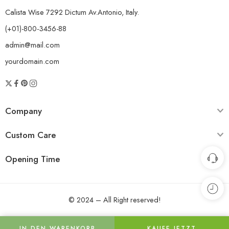
fühlen. Sie können dieses Produkt ausprobieren, um mit Acerola-Tee
Calista Wise 7292 Dictum Av.Antonio, Italy.
in ein gesundes Leben einzusteigen.
Hinweis:
10x Acerola-Tee – Tee
ist ein Nahrungsergänzungsmittel und ersetzt keine Medikamente.
(+01)-800-3456-88
Wenn Sie schwanger sind, stillen oder gesundheitliche Probleme
admin@mail.com
haben, konsultieren Sie uns bitte, bevor Sie das Produkt verwenden.
yourdomain.com
Company
Custom Care
Opening Time
© 2024 – All Right reserved!
IN DEN WARENKORB
KAUFE JETZT