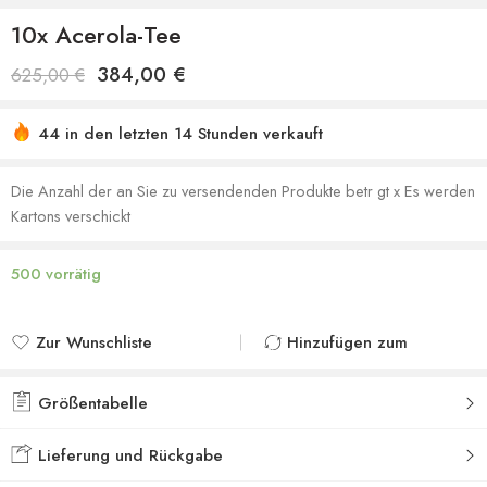
10x Acerola-Tee
384,00
€
625,00
€
44 in den letzten 14 Stunden verkauft
Sich beeilen! Über 39 Leute haben dies in ihren
Einkaufswagen
Die Anzahl der an Sie zu versendenden Produkte betr gt x Es werden
Kartons verschickt
500 vorrätig
Zur Wunschliste
Hinzufügen zum
hinzufügen
vergleichen
Zur Wunschliste
Zum Vergleich
Größentabelle
hinzugefügt
hinzugefügt
Lieferung und Rückgabe