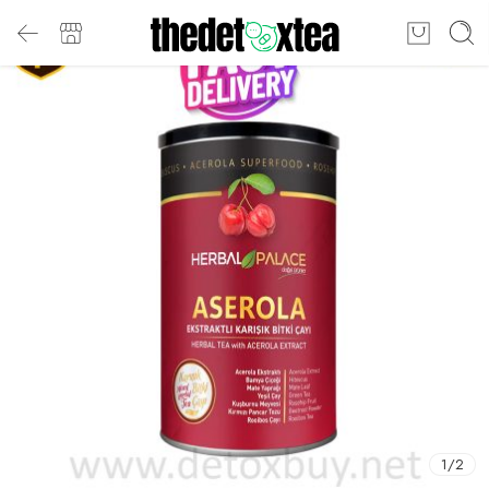
1
/
2