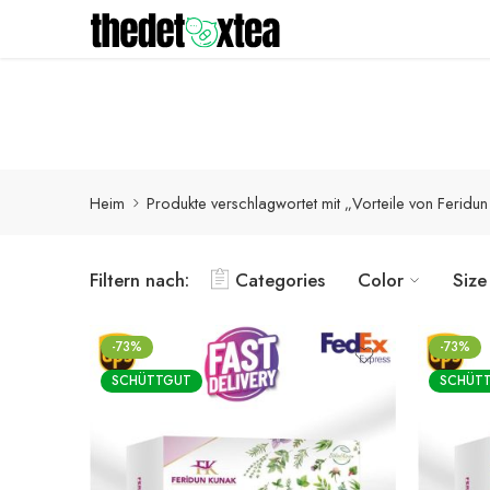
Detox-Produkte werden innerhalb von 1-3 Werktagen mit
Heim
Produkte verschlagwortet mit „Vorteile von Feridu
Filtern nach:
Categories
Color
Size
-73%
-73%
SCHÜTTGUT
SCHÜT