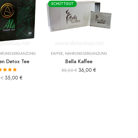
SCHÜTTGUT
HRUNGSERGÄNZUNG
KAFFEE
,
NAHRUNGSERGÄNZUNG
KAFFEE
en Detox Tee
Bella Kaffee
Bi Co
36,00
€
85,00
€
ertet mit
35,00
€
0
€
00
von 5