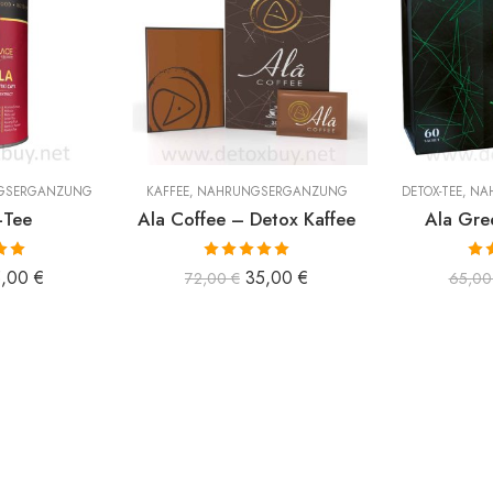
GSERGÄNZUNG
KAFFEE
,
NAHRUNGSERGÄNZUNG
DETOX-TEE
,
NA
-Tee
Ala Coffee – Detox Kaffee
Ala Gre
 mit
Bewertet mit
Bew
5,00
€
35,00
€
72,00
€
65,0
n 5
5.00
von 5
5.