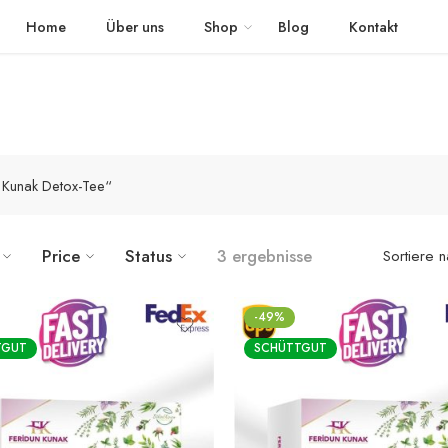
 schnellem Versand in die ganze Welt geliefert
The Detox Tea
Home
Über uns
Shop
Blog
Kontakt
n Kunak Detox-Tee“
Price
Status
3 ergebnisse
Sortiere 
-49%
TGUT
SCHÜTTGUT