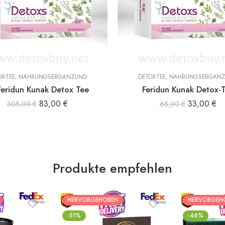
X-TEE
,
NAHRUNGSERGÄNZUNG
DETOX-TEE
,
NAHRUNGSERGÄN
Feridun Kunak Detox Tee
Feridun Kunak Detox-
83,00
€
33,00
€
305,00
€
65,00
€
Produkte empfehlen
HERVORGEHOBEN
HERVORGEH
-51%
-46%