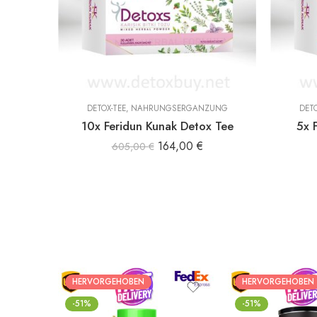
DETOX-TEE
,
NAHRUNGSERGÄNZUNG
DETO
10x Feridun Kunak Detox Tee
5x 
164,00
€
605,00
€
HERVORGEHOBEN
HERVORGEHOBEN
-51%
-51%