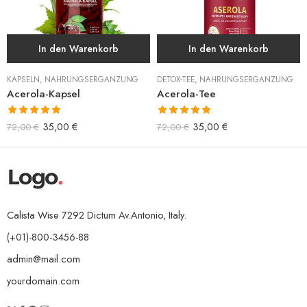
In den Warenkorb
In den Warenkorb
KAPSELN
,
NAHRUNGSERGÄNZUNG
DETOX-TEE
,
NAHRUNGSERGÄNZUNG
Acerola-Kapsel
Acerola-Tee
Bewertet mit
Bewertet mit
35,00
€
35,00
€
72,00
€
72,00
€
5.00
von 5
5.00
von 5
Calista Wise 7292 Dictum Av.Antonio, Italy.
(+01)-800-3456-88
admin@mail.com
yourdomain.com