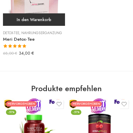
In den Warenkorb
DETOX-TEE
,
NAHRUNGSERGÄNZUNG
Meri Detox-Tee
Bewertet mit
34,00
€
68,00
€
5.00
von 5
Produkte empfehlen
HERVORGEHOBEN
HERVORGEHOBEN
-51%
-51%