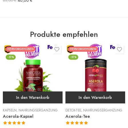
40,00
€
65,00
€
Produkte empfehlen
HERVORGEHOBEN
HERVORGEHOBEN
-51%
-51%
In den Warenkorb
In den Warenkorb
KAPSELN
,
NAHRUNGSERGÄNZUNG
DETOX-TEE
,
NAHRUNGSERGÄNZUNG
Acerola-Kapsel
Acerola-Tee