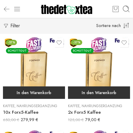
Filter
Sortiere nach
-57%
-37%
SCHÜTTGUT
SCHÜTTGUT
In den Warenkorb
In den Warenkorb
KAFFEE
,
NAHRUNGSERGÄNZUNG
KAFFEE
,
NAHRUNGSERGÄNZUNG
10x Forx5-Kaffee
2x Forx5 Kaffee
279,99
€
79,00
€
650,00
€
125,00
€