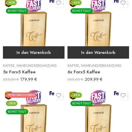
-45%
-42%
SCHÜTTGUT
SCHÜTTGUT
In den Warenkorb
In den Warenkorb
KAFFEE
,
NAHRUNGSERGÄNZUNG
KAFFEE
,
NAHRUNGSERGÄNZUNG
5x Forx5 Kaffee
6x Forx5 Kaffee
179,99
€
209,99
€
325,00
€
365,00
€
HERVORGEHOBEN
-38%
-38%
SCHÜTTGUT
SCHÜTTGUT