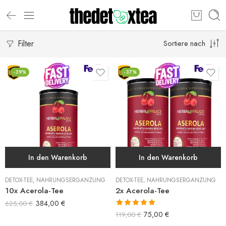
Filter
Sortiere nach
-39%
-37%
In den Warenkorb
In den Warenkorb
DETOX-TEE
,
NAHRUNGSERGÄNZUNG
DETOX-TEE
,
NAHRUNGSERGÄNZUNG
10x Acerola-Tee
2x Acerola-Tee
384,00
€
625,00
€
Bewertet mit
75,00
€
119,00
€
5.00
von 5