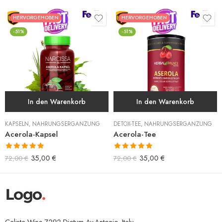
HERVORGEHOBEN
HERVORGEHOBEN
-51%
-51%
In den Warenkorb
In den Warenkorb
KAPSELN
,
NAHRUNGSERGÄNZUNG
DETOX-TEE
,
NAHRUNGSERGÄNZUNG
Acerola-Kapsel
Acerola-Tee
Bewertet mit
Bewertet mit
35,00
€
35,00
€
72,00
€
72,00
€
5.00
von 5
5.00
von 5
Calista Wise 7292 Dictum Av.Antonio, Italy.