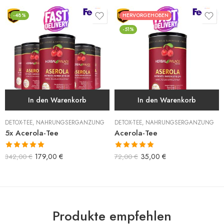
-48%
HERVORGEHOBEN
-51%
In den Warenkorb
In den Warenkorb
DETOX-TEE
,
NAHRUNGSERGÄNZUNG
DETOX-TEE
,
NAHRUNGSERGÄNZUNG
5x Acerola-Tee
Acerola-Tee
Bewertet mit
Bewertet mit
179,00
€
35,00
€
342,00
€
72,00
€
5.00
von 5
5.00
von 5
Produkte empfehlen