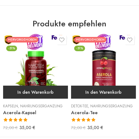
Produkte empfehlen
HERVORGEHOBEN
HERVORGEHOBEN
-51%
-51%
In den Warenkorb
In den Warenkorb
KAPSELN
,
NAHRUNGSERGÄNZUNG
DETOX-TEE
,
NAHRUNGSERGÄNZUNG
Acerola-Kapsel
Acerola-Tee
Bewertet mit
Bewertet mit
35,00
€
35,00
€
72,00
€
72,00
€
5.00
von 5
5.00
von 5