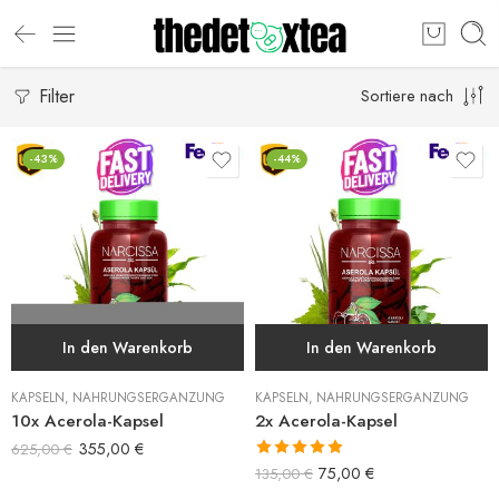
Filter
Sortiere nach
-43%
-44%
In den Warenkorb
In den Warenkorb
KAPSELN
,
NAHRUNGSERGÄNZUNG
KAPSELN
,
NAHRUNGSERGÄNZUNG
10x Acerola-Kapsel
2x Acerola-Kapsel
355,00
€
625,00
€
Bewertet mit
75,00
€
135,00
€
5.00
von 5