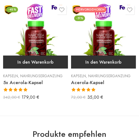
-48%
HERVORGEHOBEN
-51%
In den Warenkorb
In den Warenkorb
KAPSELN
,
NAHRUNGSERGÄNZUNG
KAPSELN
,
NAHRUNGSERGÄNZUNG
5x Acerola-Kapsel
Acerola-Kapsel
Bewertet mit
Bewertet mit
179,00
€
35,00
€
342,00
€
72,00
€
5.00
von 5
5.00
von 5
Produkte empfehlen