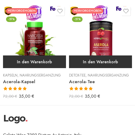
HERVORGEHOBEN
HERVORGEHOBEN
-51%
-51%
In den Warenkorb
In den Warenkorb
KAPSELN
,
NAHRUNGSERGÄNZUNG
DETOX-TEE
,
NAHRUNGSERGÄNZUNG
Acerola-Kapsel
Acerola-Tee
Bewertet mit
Bewertet mit
35,00
€
35,00
€
72,00
€
72,00
€
5.00
von 5
5.00
von 5
Calista Wise 7292 Dictum Av.Antonio, Italy.