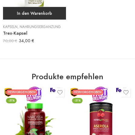
In den Warenkorb
KAPSELN
,
NAHRUNGSERGÄNZUNG
Trex-Kapsel
34,00
€
70,00
€
Produkte empfehlen
HERVORGEHOBEN
HERVORGEHOBEN
-51%
-51%