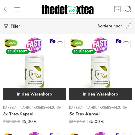
Filter
Sortiere nach
-58%
-56%
SCHÜTTGUT
SCHÜTTGUT
In den Warenkorb
In den Warenkorb
KAPSELN
,
NAHRUNGSERGÄNZUNG
KAPSELN
,
NAHRUNGSERGÄNZUNG
3x Trex-Kapsel
5x Trex-Kapsel
85,00
€
145,00
€
200,00
€
330,00
€