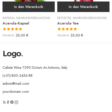
In den Warenkorb
In den Warenkorb
KAPSELN
,
NAHRUNGSERGÄNZUNG
DETOX-TEE
,
NAHRUNGSERGÄNZUNG
Acerola-Kapsel
Acerola-Tee
Bewertet mit
Bewertet mit
35,00
€
35,00
€
72,00
€
72,00
€
5.00
von 5
5.00
von 5
Calista Wise 7292 Dictum Av.Antonio, Italy.
(+01)-800-3456-88
admin@mail.com
yourdomain.com