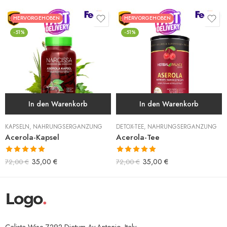
HERVORGEHOBEN
HERVORGEHOBEN
-51%
-51%
In den Warenkorb
In den Warenkorb
KAPSELN
,
NAHRUNGSERGÄNZUNG
DETOX-TEE
,
NAHRUNGSERGÄNZUNG
Acerola-Kapsel
Acerola-Tee
Bewertet mit
Bewertet mit
35,00
€
35,00
€
72,00
€
72,00
€
5.00
von 5
5.00
von 5
Calista Wise 7292 Dictum Av.Antonio, Italy.