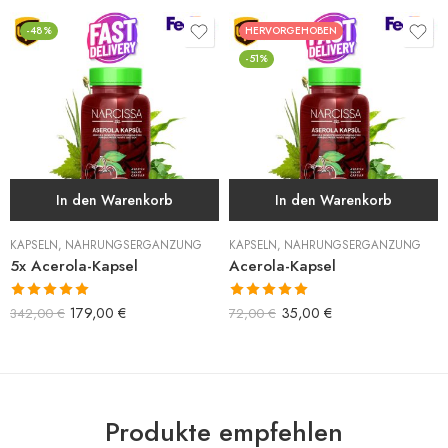
-48%
HERVORGEHOBEN
-51%
In den Warenkorb
In den Warenkorb
KAPSELN
,
NAHRUNGSERGÄNZUNG
KAPSELN
,
NAHRUNGSERGÄNZUNG
5x Acerola-Kapsel
Acerola-Kapsel
Bewertet mit
Bewertet mit
179,00
€
35,00
€
342,00
€
72,00
€
5.00
von 5
5.00
von 5
Produkte empfehlen