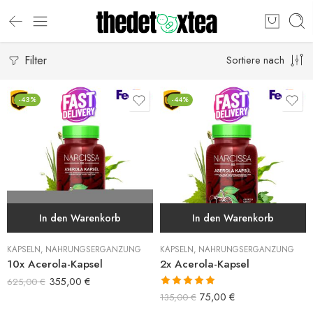
Filter
Sortiere nach
-43%
-44%
In den Warenkorb
In den Warenkorb
KAPSELN
,
NAHRUNGSERGÄNZUNG
KAPSELN
,
NAHRUNGSERGÄNZUNG
10x Acerola-Kapsel
2x Acerola-Kapsel
355,00
€
625,00
€
Bewertet mit
75,00
€
135,00
€
5.00
von 5