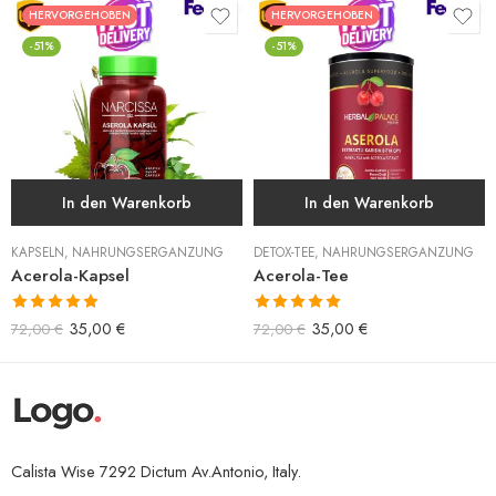
HERVORGEHOBEN
HERVORGEHOBEN
-51%
-51%
In den Warenkorb
In den Warenkorb
KAPSELN
,
NAHRUNGSERGÄNZUNG
DETOX-TEE
,
NAHRUNGSERGÄNZUNG
Acerola-Kapsel
Acerola-Tee
Bewertet mit
Bewertet mit
35,00
€
35,00
€
72,00
€
72,00
€
5.00
von 5
5.00
von 5
Calista Wise 7292 Dictum Av.Antonio, Italy.