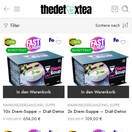
Filter
Sortiere nach
-41%
-52%
SCHÜTTGUT
SCHÜTTGUT
In den Warenkorb
In den Warenkorb
NAHRUNGSERGÄNZUNG
,
SUPPE
NAHRUNGSERGÄNZUNG
,
SUPPE
10x Diem-Suppe – Diät-Detox
2x Diem-Suppe – Diät-Detox
654,00
€
109,00
€
1.105,00
€
225,00
€