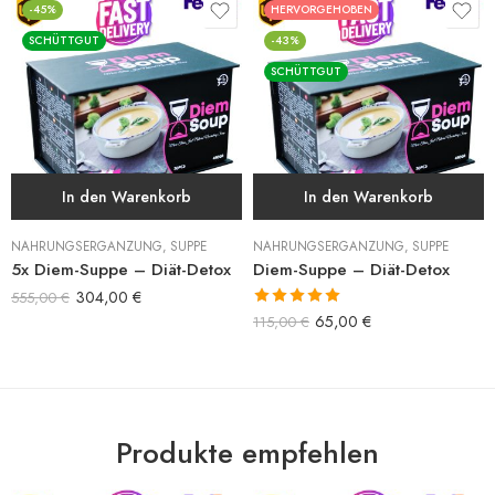
-45%
HERVORGEHOBEN
SCHÜTTGUT
-43%
SCHÜTTGUT
In den Warenkorb
In den Warenkorb
NAHRUNGSERGÄNZUNG
,
SUPPE
NAHRUNGSERGÄNZUNG
,
SUPPE
5x Diem-Suppe – Diät-Detox
Diem-Suppe – Diät-Detox
304,00
€
555,00
€
Bewertet mit
65,00
€
115,00
€
5.00
von 5
Produkte empfehlen