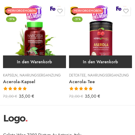
HERVORGEHOBEN
HERVORGEHOBEN
-51%
-51%
In den Warenkorb
In den Warenkorb
KAPSELN
,
NAHRUNGSERGÄNZUNG
DETOX-TEE
,
NAHRUNGSERGÄNZUNG
Acerola-Kapsel
Acerola-Tee
Bewertet mit
Bewertet mit
35,00
€
35,00
€
72,00
€
72,00
€
5.00
von 5
5.00
von 5
Calista Wise 7292 Dictum Av.Antonio, Italy.