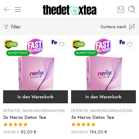
Filter
Sortiere nach
-39%
-41%
SCHÜTTGUT
SCHÜTTGUT
In den Warenkorb
In den Warenkorb
DETOX-TEE
,
NAHRUNGSERGÄNZUNG
DETOX-TEE
,
NAHRUNGSERGÄNZUNG
2x Nerox Detox Tee
5x Nerox Detox Tee
Bewertet mit
Bewertet mit
82,00
€
194,00
€
135,00
€
330,00
€
5.00
von 5
5.00
von 5