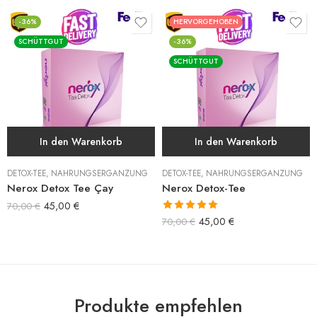
-36%
HERVORGEHOBEN
SCHÜTTGUT
-36%
SCHÜTTGUT
In den Warenkorb
In den Warenkorb
DETOX-TEE
,
NAHRUNGSERGÄNZUNG
DETOX-TEE
,
NAHRUNGSERGÄNZUNG
Nerox Detox Tee Çay
Nerox Detox-Tee
45,00
€
70,00
€
Bewertet mit
45,00
€
70,00
€
5.00
von 5
Produkte empfehlen