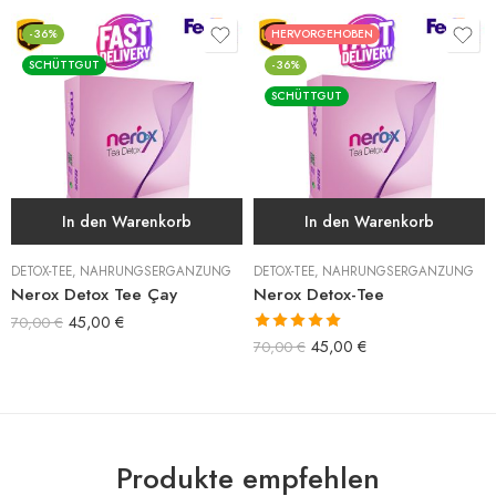
-36%
HERVORGEHOBEN
SCHÜTTGUT
-36%
SCHÜTTGUT
In den Warenkorb
In den Warenkorb
DETOX-TEE
,
NAHRUNGSERGÄNZUNG
DETOX-TEE
,
NAHRUNGSERGÄNZUNG
Nerox Detox Tee Çay
Nerox Detox-Tee
45,00
€
70,00
€
Bewertet mit
45,00
€
70,00
€
5.00
von 5
Produkte empfehlen