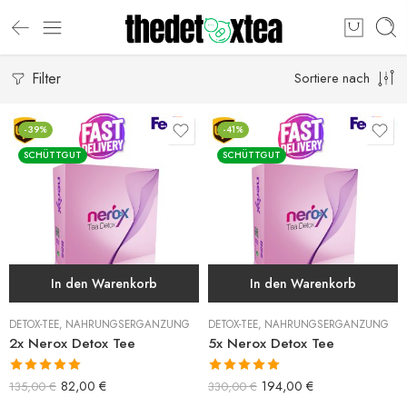
Filter
Sortiere nach
-39%
-41%
SCHÜTTGUT
SCHÜTTGUT
In den Warenkorb
In den Warenkorb
DETOX-TEE
,
NAHRUNGSERGÄNZUNG
DETOX-TEE
,
NAHRUNGSERGÄNZUNG
2x Nerox Detox Tee
5x Nerox Detox Tee
Bewertet mit
Bewertet mit
82,00
€
194,00
€
135,00
€
330,00
€
5.00
von 5
5.00
von 5