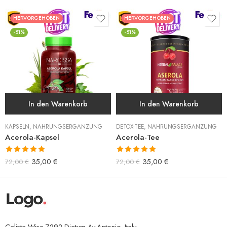
HERVORGEHOBEN
HERVORGEHOBEN
-51%
-51%
In den Warenkorb
In den Warenkorb
KAPSELN
,
NAHRUNGSERGÄNZUNG
DETOX-TEE
,
NAHRUNGSERGÄNZUNG
Acerola-Kapsel
Acerola-Tee
Bewertet mit
Bewertet mit
35,00
€
35,00
€
72,00
€
72,00
€
5.00
von 5
5.00
von 5
Calista Wise 7292 Dictum Av.Antonio, Italy.