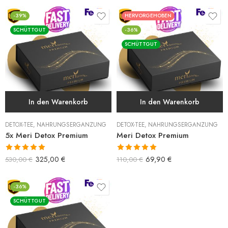
-39%
HERVORGEHOBEN
SCHÜTTGUT
-36%
SCHÜTTGUT
In den Warenkorb
In den Warenkorb
DETOX-TEE
,
NAHRUNGSERGÄNZUNG
DETOX-TEE
,
NAHRUNGSERGÄNZUNG
5x Meri Detox Premium
Meri Detox Premium
Bewertet mit
Bewertet mit
325,00
€
69,90
€
530,00
€
110,00
€
5.00
von 5
5.00
von 5
-36%
SCHÜTTGUT