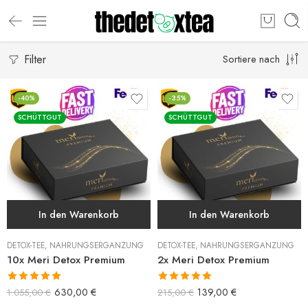
Filter
Sortiere nach
-40%
-35%
SCHÜTTGUT
SCHÜTTGUT
In den Warenkorb
In den Warenkorb
DETOX-TEE
,
NAHRUNGSERGÄNZUNG
DETOX-TEE
,
NAHRUNGSERGÄNZUNG
10x Meri Detox Premium
2x Meri Detox Premium
Bewertet mit
Bewertet mit
630,00
€
139,00
€
1.055,00
€
215,00
€
5.00
von 5
5.00
von 5