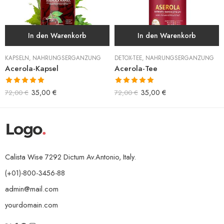
In den Warenkorb
In den Warenkorb
KAPSELN
,
NAHRUNGSERGÄNZUNG
DETOX-TEE
,
NAHRUNGSERGÄNZUNG
Acerola-Kapsel
Acerola-Tee
Bewertet mit
Bewertet mit
35,00
€
35,00
€
72,00
€
72,00
€
5.00
von 5
5.00
von 5
Calista Wise 7292 Dictum Av.Antonio, Italy.
(+01)-800-3456-88
admin@mail.com
yourdomain.com