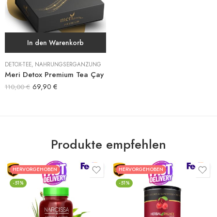
In den Warenkorb
DETOX-TEE
,
NAHRUNGSERGÄNZUNG
Meri Detox Premium Tea Çay
69,90
€
110,00
€
Produkte empfehlen
HERVORGEHOBEN
HERVORGEHOBEN
-51%
-51%