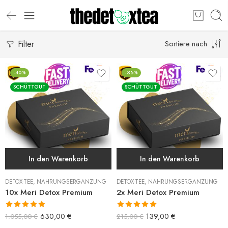
Filter
Sortiere nach
-40%
-35%
SCHÜTTGUT
SCHÜTTGUT
In den Warenkorb
In den Warenkorb
DETOX-TEE
,
NAHRUNGSERGÄNZUNG
DETOX-TEE
,
NAHRUNGSERGÄNZUNG
10x Meri Detox Premium
2x Meri Detox Premium
Bewertet mit
Bewertet mit
630,00
€
139,00
€
1.055,00
€
215,00
€
5.00
von 5
5.00
von 5