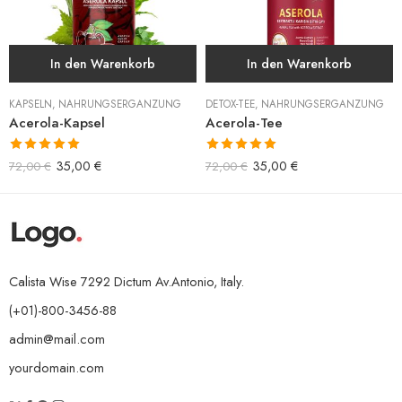
In den Warenkorb
In den Warenkorb
KAPSELN
,
NAHRUNGSERGÄNZUNG
DETOX-TEE
,
NAHRUNGSERGÄNZUNG
Acerola-Kapsel
Acerola-Tee
Bewertet mit
Bewertet mit
35,00
€
35,00
€
72,00
€
72,00
€
5.00
von 5
5.00
von 5
Calista Wise 7292 Dictum Av.Antonio, Italy.
(+01)-800-3456-88
admin@mail.com
yourdomain.com