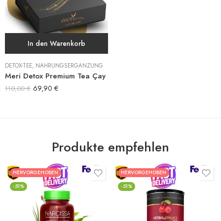
In den Warenkorb
DETOX-TEE
,
NAHRUNGSERGÄNZUNG
Meri Detox Premium Tea Çay
69,90
€
110,00
€
Produkte empfehlen
HERVORGEHOBEN
HERVORGEHOBEN
-51%
-51%