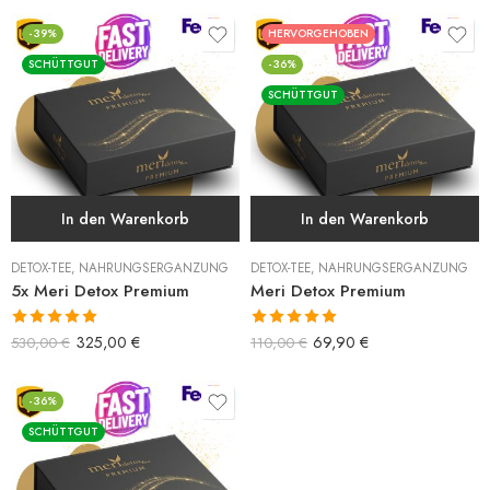
-39%
HERVORGEHOBEN
SCHÜTTGUT
-36%
SCHÜTTGUT
In den Warenkorb
In den Warenkorb
DETOX-TEE
,
NAHRUNGSERGÄNZUNG
DETOX-TEE
,
NAHRUNGSERGÄNZUNG
5x Meri Detox Premium
Meri Detox Premium
Bewertet mit
Bewertet mit
325,00
€
69,90
€
530,00
€
110,00
€
5.00
von 5
5.00
von 5
-36%
SCHÜTTGUT