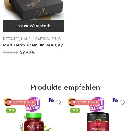
In den Warenkorb
DETOX-TEE
,
NAHRUNGSERGÄNZUNG
Meri Detox Premium Tea Çay
69,90
€
110,00
€
Produkte empfehlen
HERVORGEHOBEN
HERVORGEHOBEN
-51%
-51%