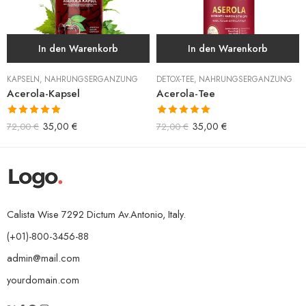
In den Warenkorb
In den Warenkorb
KAPSELN
,
NAHRUNGSERGÄNZUNG
DETOX-TEE
,
NAHRUNGSERGÄNZUNG
Acerola-Kapsel
Acerola-Tee
Bewertet mit
Bewertet mit
35,00
€
35,00
€
72,00
€
72,00
€
5.00
von 5
5.00
von 5
Calista Wise 7292 Dictum Av.Antonio, Italy.
(+01)-800-3456-88
admin@mail.com
yourdomain.com