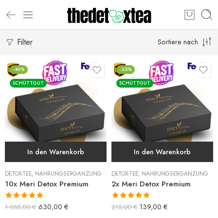
Filter
Sortiere nach
-40%
-35%
SCHÜTTGUT
SCHÜTTGUT
In den Warenkorb
In den Warenkorb
DETOX-TEE
,
NAHRUNGSERGÄNZUNG
DETOX-TEE
,
NAHRUNGSERGÄNZUNG
10x Meri Detox Premium
2x Meri Detox Premium
Bewertet mit
Bewertet mit
630,00
€
139,00
€
1.055,00
€
215,00
€
5.00
von 5
5.00
von 5