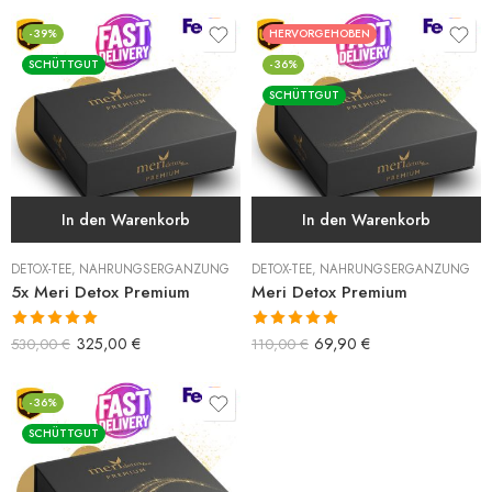
-39%
HERVORGEHOBEN
SCHÜTTGUT
-36%
SCHÜTTGUT
In den Warenkorb
In den Warenkorb
DETOX-TEE
,
NAHRUNGSERGÄNZUNG
DETOX-TEE
,
NAHRUNGSERGÄNZUNG
5x Meri Detox Premium
Meri Detox Premium
Bewertet mit
Bewertet mit
325,00
€
69,90
€
530,00
€
110,00
€
5.00
von 5
5.00
von 5
-36%
SCHÜTTGUT