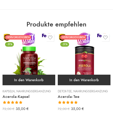
Produkte empfehlen
HERVORGEHOBEN
HERVORGEHOBEN
-51%
-51%
In den Warenkorb
In den Warenkorb
KAPSELN
,
NAHRUNGSERGÄNZUNG
DETOX-TEE
,
NAHRUNGSERGÄNZUNG
Acerola-Kapsel
Acerola-Tee
Bewertet mit
Bewertet mit
35,00
€
35,00
€
72,00
€
72,00
€
5.00
von 5
5.00
von 5