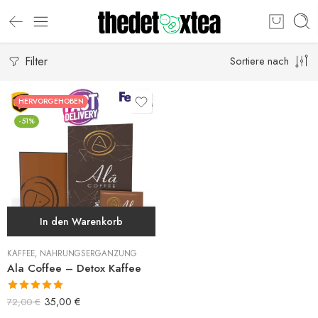
Filter
Sortiere nach
HERVORGEHOBEN
-51%
In den Warenkorb
KAFFEE
,
NAHRUNGSERGÄNZUNG
Ala Coffee – Detox Kaffee
Bewertet mit
35,00
€
72,00
€
5.00
von 5