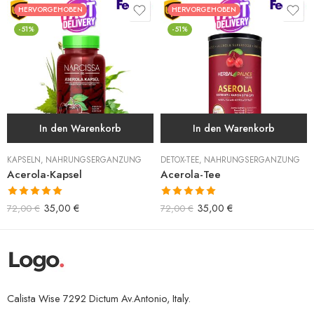
HERVORGEHOBEN
HERVORGEHOBEN
-51%
-51%
In den Warenkorb
In den Warenkorb
KAPSELN
,
NAHRUNGSERGÄNZUNG
DETOX-TEE
,
NAHRUNGSERGÄNZUNG
Acerola-Kapsel
Acerola-Tee
Bewertet mit
Bewertet mit
35,00
€
35,00
€
72,00
€
72,00
€
5.00
von 5
5.00
von 5
Calista Wise 7292 Dictum Av.Antonio, Italy.