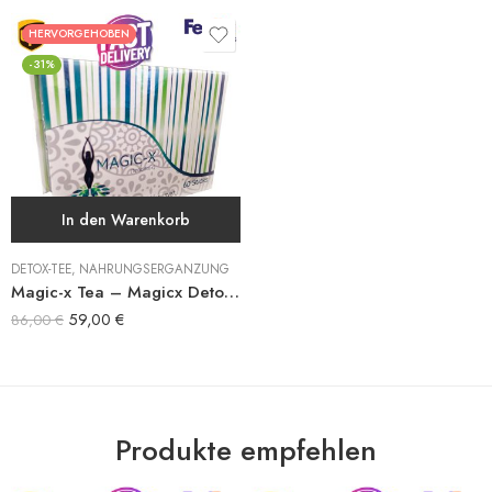
HERVORGEHOBEN
-31%
In den Warenkorb
DETOX-TEE
,
NAHRUNGSERGÄNZUNG
Magic-x Tea – Magicx Detox Tee
59,00
€
86,00
€
Produkte empfehlen