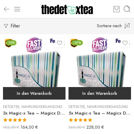
Filter
Sortiere nach
-10%
-37%
In den Warenkorb
In den Warenkorb
DETOX-TEE
,
NAHRUNGSERGÄNZUNG
DETOX-TEE
,
NAHRUNGSERGÄNZUNG
3x Magic-x Tea – Magicx Detox Tee
5x Magic-x Tea – Magicx Detox Tee
Bewertet mit
Bewertet mit
164,00
€
228,00
€
182,00
€
360,00
€
5.00
von 5
5.00
von 5