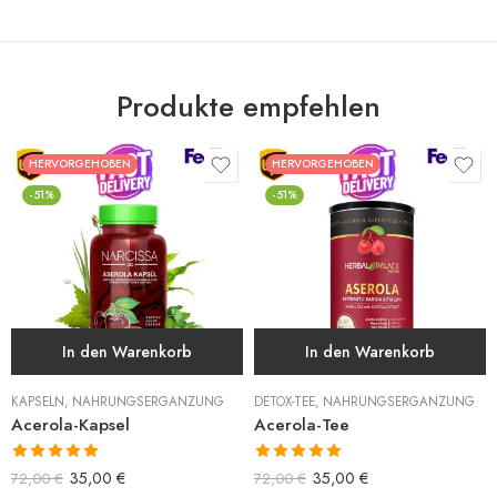
Produkte empfehlen
HERVORGEHOBEN
HERVORGEHOBEN
-51%
-51%
In den Warenkorb
In den Warenkorb
KAPSELN
,
NAHRUNGSERGÄNZUNG
DETOX-TEE
,
NAHRUNGSERGÄNZUNG
Acerola-Kapsel
Acerola-Tee
Bewertet mit
Bewertet mit
35,00
€
35,00
€
72,00
€
72,00
€
5.00
von 5
5.00
von 5