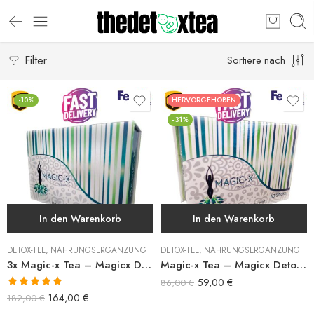
Filter
Sortiere nach
-10%
HERVORGEHOBEN
-31%
In den Warenkorb
In den Warenkorb
DETOX-TEE
,
NAHRUNGSERGÄNZUNG
DETOX-TEE
,
NAHRUNGSERGÄNZUNG
3x Magic-x Tea – Magicx Detox Tee
Magic-x Tea – Magicx Detox Tee
59,00
€
86,00
€
Bewertet mit
164,00
€
182,00
€
5.00
von 5