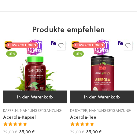
Produkte empfehlen
HERVORGEHOBEN
HERVORGEHOBEN
-51%
-51%
In den Warenkorb
In den Warenkorb
KAPSELN
,
NAHRUNGSERGÄNZUNG
DETOX-TEE
,
NAHRUNGSERGÄNZUNG
Acerola-Kapsel
Acerola-Tee
Bewertet mit
Bewertet mit
35,00
€
35,00
€
72,00
€
72,00
€
5.00
von 5
5.00
von 5