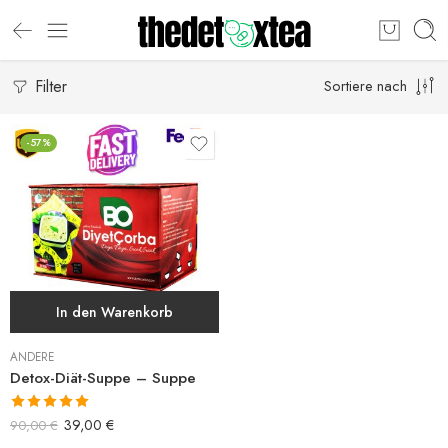
Filter
Sortiere nach
-57%
In den Warenkorb
ANDERE
Detox-Diät-Suppe – Suppe
Bewertet mit
39,00
€
90,00
€
5.00
von 5