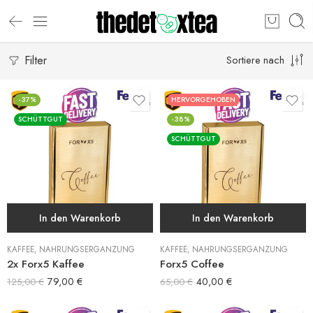
Filter
Sortiere nach
-37%
HERVORGEHOBEN
SCHÜTTGUT
-38%
SCHÜTTGUT
In den Warenkorb
In den Warenkorb
KAFFEE
,
NAHRUNGSERGÄNZUNG
KAFFEE
,
NAHRUNGSERGÄNZUNG
2x Forx5 Kaffee
Forx5 Coffee
79,00
€
40,00
€
125,00
€
65,00
€