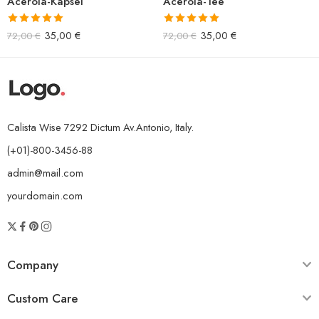
Acerola-Kapsel
Acerola-Tee
Bewertet mit
Bewertet mit
35,00
€
35,00
€
72,00
€
72,00
€
5.00
von 5
5.00
von 5
Calista Wise 7292 Dictum Av.Antonio, Italy.
(+01)-800-3456-88
admin@mail.com
yourdomain.com
Company
Custom Care