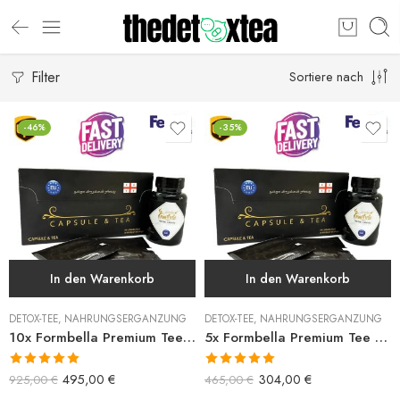
Filter
Sortiere nach
-46%
-35%
In den Warenkorb
In den Warenkorb
DETOX-TEE
,
NAHRUNGSERGÄNZUNG
DETOX-TEE
,
NAHRUNGSERGÄNZUNG
10x Formbella Premium Tee und Kapsel
5x Formbella Premium Tee und Kapsel
Bewertet mit
Bewertet mit
495,00
€
304,00
€
925,00
€
465,00
€
5.00
von 5
5.00
von 5