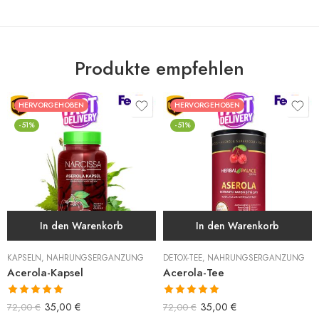
Produkte empfehlen
HERVORGEHOBEN
HERVORGEHOBEN
-51%
-51%
In den Warenkorb
In den Warenkorb
KAPSELN
,
NAHRUNGSERGÄNZUNG
DETOX-TEE
,
NAHRUNGSERGÄNZUNG
Acerola-Kapsel
Acerola-Tee
Bewertet mit
Bewertet mit
35,00
€
35,00
€
72,00
€
72,00
€
5.00
von 5
5.00
von 5