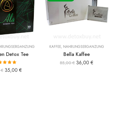
HRUNGSERGÄNZUNG
KAFFEE
,
NAHRUNGSERGÄNZUNG
KAFFEE
en Detox Tee
Bella Kaffee
Bi Co
36,00
€
85,00
€
ertet mit
35,00
€
0
€
00
von 5