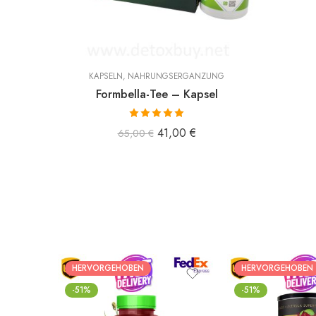
KAPSELN
,
NAHRUNGSERGÄNZUNG
Formbella-Tee – Kapsel
Bewertet mit
41,00
€
65,00
€
5.00
von 5
HERVORGEHOBEN
HERVORGEHOBEN
-51%
-51%