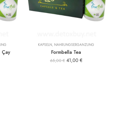
UNG
KAPSELN
,
NAHRUNGSERGÄNZUNG
– Çay
Formbella Tea
41,00
€
65,00
€