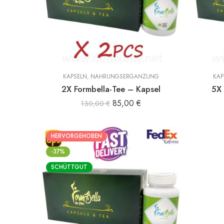
KAPSELN
,
NAHRUNGSERGÄNZUNG
KAP
2X Formbella-Tee – Kapsel
5X 
85,00
€
130,00
€
HERVORGEHOBEN
-37%
SCHÜTTGUT