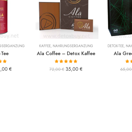
GSERGÄNZUNG
KAFFEE
,
NAHRUNGSERGÄNZUNG
DETOX-TEE
,
NA
-Tee
Ala Coffee – Detox Kaffee
Ala Gre
 mit
Bewertet mit
Bew
5,00
€
35,00
€
72,00
€
65,0
n 5
5.00
von 5
5.