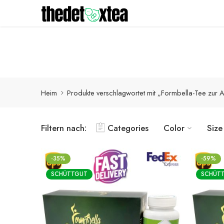
Detox-Produkte werden innerhalb von 1-3 Werktagen mit
Heim
Produkte verschlagwortet mit „Formbella-Tee zur
Filtern nach:
Categories
Color
Size
-35%
-59%
SCHÜTTGUT
SCHÜT