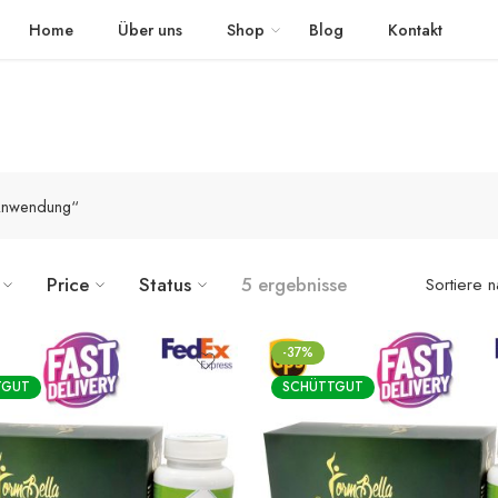
 schnellem Versand in die ganze Welt geliefert
The Detox Tea
Home
Über uns
Shop
Blog
Kontakt
 Anwendung“
Price
Status
5 ergebnisse
Sortiere 
-37%
TGUT
SCHÜTTGUT