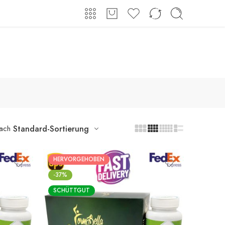
Shop
Über uns
Kontakt
Anmeldung / Registrieren
nach
Standard-Sortierung
HERVORGEHOBEN
-37%
SCHÜTTGUT