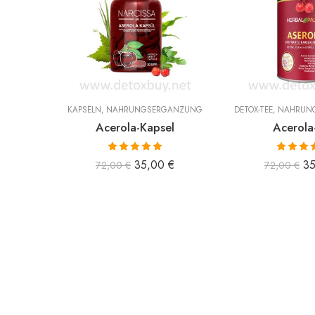
KAPSELN
,
NAHRUNGSERGÄNZUNG
DETOX-TEE
,
NAHRUN
Acerola-Kapsel
Acerola
Bewertet mit
Bewertet
35,00
€
3
72,00
€
72,00
€
5.00
von 5
5.00
vo