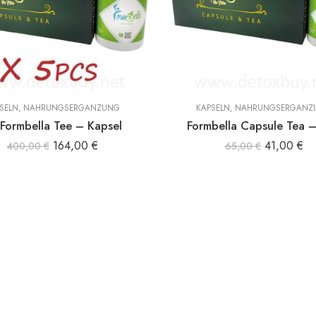
SELN
,
NAHRUNGSERGÄNZUNG
KAPSELN
,
NAHRUNGSERGÄNZ
Formbella Tee – Kapsel
Formbella Capsule Tea 
164,00
€
41,00
€
400,00
€
65,00
€