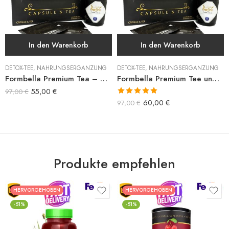
In den Warenkorb
In den Warenkorb
DETOX-TEE
,
NAHRUNGSERGÄNZUNG
DETOX-TEE
,
NAHRUNGSERGÄNZUNG
Formbella Premium Tea – Çay
Formbella Premium Tee und Kapsel
55,00
€
97,00
€
Bewertet mit
60,00
€
97,00
€
5.00
von 5
Produkte empfehlen
HERVORGEHOBEN
HERVORGEHOBEN
-51%
-51%