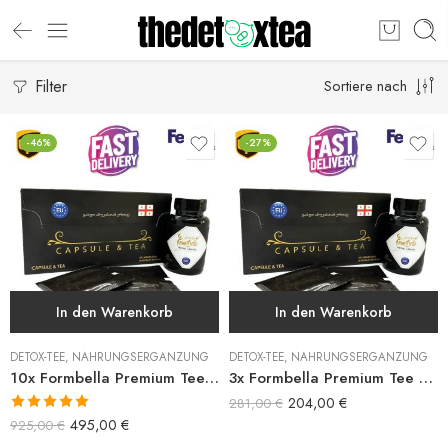
Filter
Sortiere nach
-46%
-27%
In den Warenkorb
In den Warenkorb
DETOX-TEE
,
NAHRUNGSERGÄNZUNG
DETOX-TEE
,
NAHRUNGSERGÄNZUNG
10x Formbella Premium Tee und Kapsel
3x Formbella Premium Tee und Kapsel
204,00
€
281,00
€
Bewertet mit
495,00
€
925,00
€
5.00
von 5