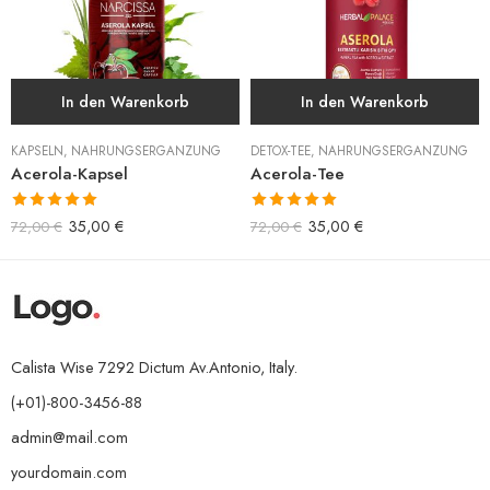
In den Warenkorb
In den Warenkorb
KAPSELN
,
NAHRUNGSERGÄNZUNG
DETOX-TEE
,
NAHRUNGSERGÄNZUNG
Acerola-Kapsel
Acerola-Tee
Bewertet mit
Bewertet mit
35,00
€
35,00
€
72,00
€
72,00
€
5.00
von 5
5.00
von 5
Calista Wise 7292 Dictum Av.Antonio, Italy.
(+01)-800-3456-88
admin@mail.com
yourdomain.com