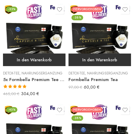
-35%
HERVORGEHOBEN
-38%
In den Warenkorb
In den Warenkorb
DETOX-TEE
,
NAHRUNGSERGÄNZUNG
DETOX-TEE
,
NAHRUNGSERGÄNZUNG
5x Formbella Premium Tee und Kapsel
Formbella Premium Tea
60,00
€
97,00
€
Bewertet mit
304,00
€
465,00
€
5.00
von 5
-43%
HERVORGEHOBEN
-38%