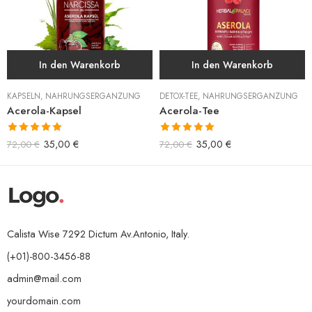
In den Warenkorb
In den Warenkorb
KAPSELN
,
NAHRUNGSERGÄNZUNG
DETOX-TEE
,
NAHRUNGSERGÄNZUNG
Acerola-Kapsel
Acerola-Tee
Bewertet mit
Bewertet mit
35,00
€
35,00
€
72,00
€
72,00
€
5.00
von 5
5.00
von 5
Calista Wise 7292 Dictum Av.Antonio, Italy.
(+01)-800-3456-88
admin@mail.com
yourdomain.com