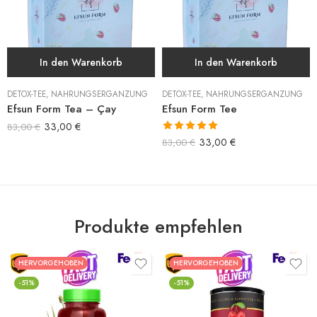
In den Warenkorb
In den Warenkorb
DETOX-TEE
,
NAHRUNGSERGÄNZUNG
DETOX-TEE
,
NAHRUNGSERGÄNZUNG
Efsun Form Tea – Çay
Efsun Form Tee
33,00
€
83,00
€
Bewertet mit
33,00
€
83,00
€
5.00
von 5
Produkte empfehlen
HERVORGEHOBEN
HERVORGEHOBEN
-51%
-51%