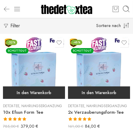
Filter
Sortiere nach
-52%
-48%
SCHÜTTGUT
SCHÜTTGUT
In den Warenkorb
In den Warenkorb
DETOX-TEE
,
NAHRUNGSERGÄNZUNG
DETOX-TEE
,
NAHRUNGSERGÄNZUNG
10x Efsun Form Tee
2x Verzauberungsform-Tee
Bewertet mit
Bewertet mit
379,00
€
84,00
€
785,00
€
161,00
€
5.00
von 5
5.00
von 5