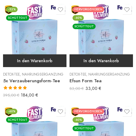
-53%
HERVORGEHOBEN
SCHÜTTGUT
-60%
SCHÜTTGUT
In den Warenkorb
In den Warenkorb
DETOX-TEE
,
NAHRUNGSERGÄNZUNG
DETOX-TEE
,
NAHRUNGSERGÄNZUNG
5x Verzauberungsform-Tee
Efsun Form Tea
33,00
€
83,00
€
Bewertet mit
184,00
€
395,00
€
5.00
von 5
-60%
HERVORGEHOBEN
SCHÜTTGUT
-60%
SCHÜTTGUT