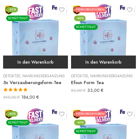
-53%
HERVORGEHOBEN
SCHÜTTGUT
-60%
SCHÜTTGUT
In den Warenkorb
In den Warenkorb
DETOX-TEE
,
NAHRUNGSERGÄNZUNG
DETOX-TEE
,
NAHRUNGSERGÄNZUNG
5x Verzauberungsform-Tee
Efsun Form Tea
33,00
€
83,00
€
Bewertet mit
184,00
€
395,00
€
5.00
von 5
-60%
HERVORGEHOBEN
SCHÜTTGUT
-60%
SCHÜTTGUT