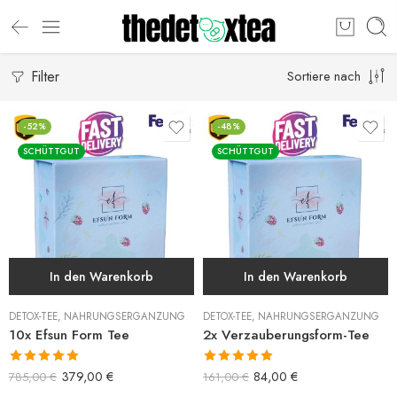
Filter
Sortiere nach
-52%
-48%
SCHÜTTGUT
SCHÜTTGUT
In den Warenkorb
In den Warenkorb
DETOX-TEE
,
NAHRUNGSERGÄNZUNG
DETOX-TEE
,
NAHRUNGSERGÄNZUNG
10x Efsun Form Tee
2x Verzauberungsform-Tee
Bewertet mit
Bewertet mit
379,00
€
84,00
€
785,00
€
161,00
€
5.00
von 5
5.00
von 5