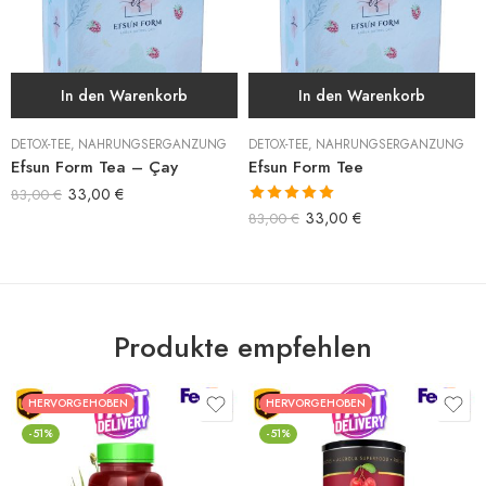
In den Warenkorb
In den Warenkorb
DETOX-TEE
,
NAHRUNGSERGÄNZUNG
DETOX-TEE
,
NAHRUNGSERGÄNZUNG
Efsun Form Tea – Çay
Efsun Form Tee
33,00
€
83,00
€
Bewertet mit
33,00
€
83,00
€
5.00
von 5
Produkte empfehlen
HERVORGEHOBEN
HERVORGEHOBEN
-51%
-51%