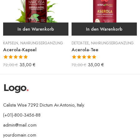
In den Warenkorb
In den Warenkorb
KAPSELN
,
NAHRUNGSERGÄNZUNG
DETOX-TEE
,
NAHRUNGSERGÄNZUNG
Acerola-Kapsel
Acerola-Tee
Bewertet mit
Bewertet mit
35,00
€
35,00
€
72,00
€
72,00
€
5.00
von 5
5.00
von 5
Calista Wise 7292 Dictum Av.Antonio, Italy.
(+01)-800-3456-88
admin@mail.com
yourdomain.com