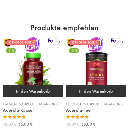
Produkte empfehlen
HERVORGEHOBEN
HERVORGEHOBEN
-51%
-51%
In den Warenkorb
In den Warenkorb
KAPSELN
,
NAHRUNGSERGÄNZUNG
DETOX-TEE
,
NAHRUNGSERGÄNZUNG
Acerola-Kapsel
Acerola-Tee
Bewertet mit
Bewertet mit
35,00
€
35,00
€
72,00
€
72,00
€
5.00
von 5
5.00
von 5