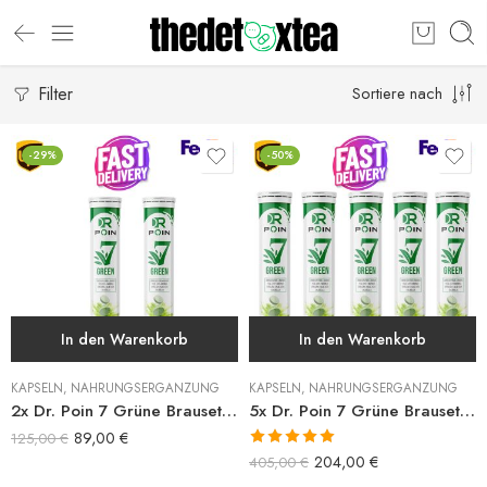
Filter
Sortiere nach
-29%
-50%
In den Warenkorb
In den Warenkorb
KAPSELN
,
NAHRUNGSERGÄNZUNG
KAPSELN
,
NAHRUNGSERGÄNZUNG
2x Dr. Poin 7 Grüne Brausetablette
5x Dr. Poin 7 Grüne Brausetabletten
89,00
€
125,00
€
Bewertet mit
204,00
€
405,00
€
5.00
von 5