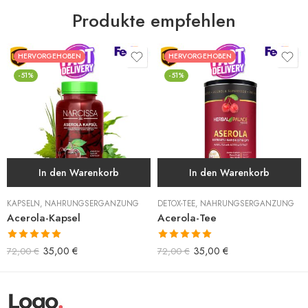
Produkte empfehlen
HERVORGEHOBEN
HERVORGEHOBEN
-51%
-51%
In den Warenkorb
In den Warenkorb
KAPSELN
,
NAHRUNGSERGÄNZUNG
DETOX-TEE
,
NAHRUNGSERGÄNZUNG
Acerola-Kapsel
Acerola-Tee
Bewertet mit
Bewertet mit
35,00
€
35,00
€
72,00
€
72,00
€
5.00
von 5
5.00
von 5