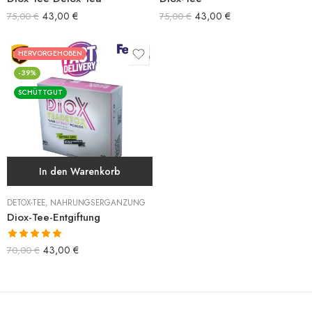
43,00
€
43,00
€
75,00
€
75,00
€
HERVORGEHOBEN
-39%
SCHÜTTGUT
In den Warenkorb
DETOX-TEE
,
NAHRUNGSERGÄNZUNG
Diox-Tee-Entgiftung
Bewertet mit
43,00
€
70,00
€
5.00
von 5