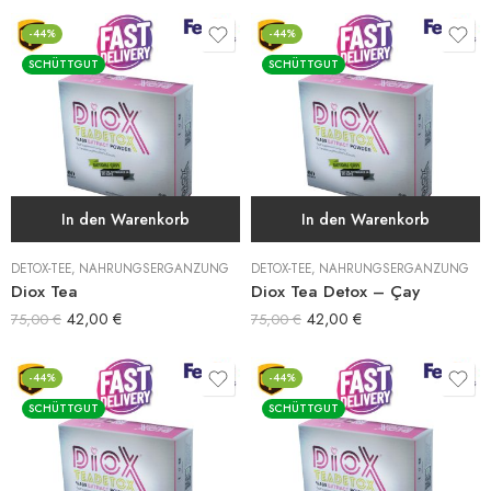
-44%
-44%
SCHÜTTGUT
SCHÜTTGUT
In den Warenkorb
In den Warenkorb
DETOX-TEE
,
NAHRUNGSERGÄNZUNG
DETOX-TEE
,
NAHRUNGSERGÄNZUNG
Diox Tea
Diox Tea Detox – Çay
42,00
€
42,00
€
75,00
€
75,00
€
-44%
-44%
SCHÜTTGUT
SCHÜTTGUT