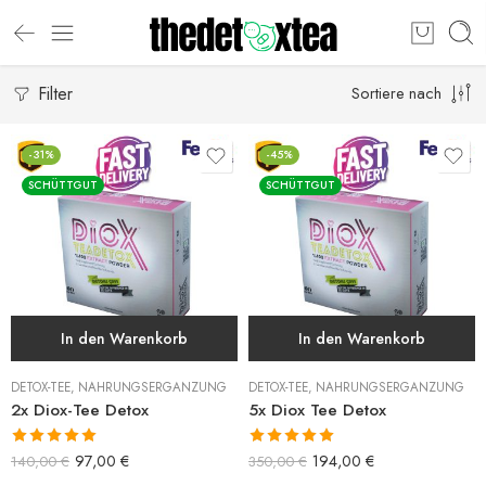
Filter
Sortiere nach
-31%
-45%
SCHÜTTGUT
SCHÜTTGUT
In den Warenkorb
In den Warenkorb
DETOX-TEE
,
NAHRUNGSERGÄNZUNG
DETOX-TEE
,
NAHRUNGSERGÄNZUNG
2x Diox-Tee Detox
5x Diox Tee Detox
Bewertet mit
Bewertet mit
97,00
€
194,00
€
140,00
€
350,00
€
5.00
von 5
5.00
von 5