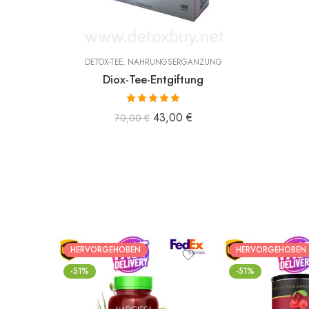
DETOX-TEE
,
NAHRUNGSERGÄNZUNG
Diox-Tee-Entgiftung
Bewertet mit
43,00
€
70,00
€
5.00
von 5
HERVORGEHOBEN
HERVORGEHOBEN
-51%
-51%