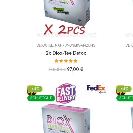
DETOX-TEE
,
NAHRUNGSERGÄNZUNG
DETO
2x Diox-Tee Detox
Bewertet mit
97,00
€
140,00
€
5.00
von 5
-44%
-44%
SCHÜTTGUT
SCHÜT