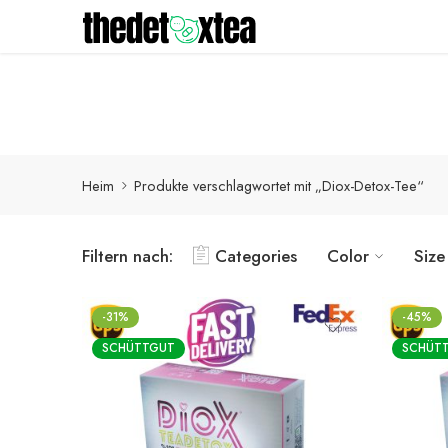
Detox-Produkte werden innerhalb von 1-3 Werktagen mit
Heim
Produkte verschlagwortet mit „Diox-Detox-Tee“
Filtern nach:
Categories
Color
Size
-31%
-45%
SCHÜTTGUT
SCHÜT