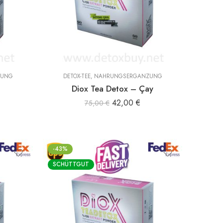
ZUNG
DETOX-TEE
,
NAHRUNGSERGÄNZUNG
Diox Tea Detox – Çay
42,00
€
75,00
€
-43%
SCHÜTTGUT