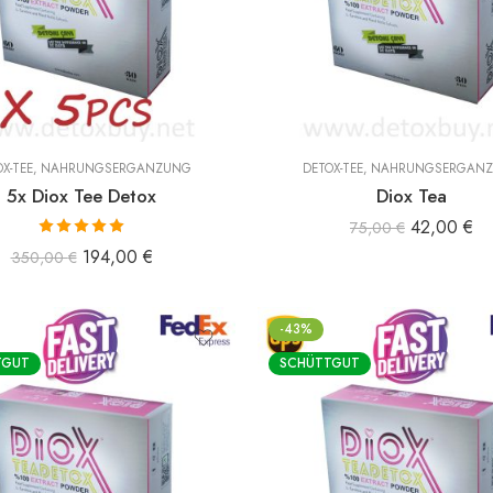
X-TEE
,
NAHRUNGSERGÄNZUNG
DETOX-TEE
,
NAHRUNGSERGÄN
5x Diox Tee Detox
Diox Tea
42,00
€
75,00
€
Bewertet mit
194,00
€
350,00
€
5.00
von 5
-43%
TGUT
SCHÜTTGUT