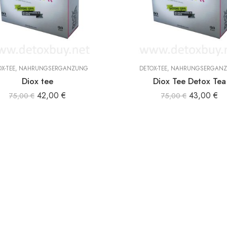
X-TEE
,
NAHRUNGSERGÄNZUNG
DETOX-TEE
,
NAHRUNGSERGÄN
Diox tee
Diox Tee Detox Tea
42,00
€
43,00
€
75,00
€
75,00
€