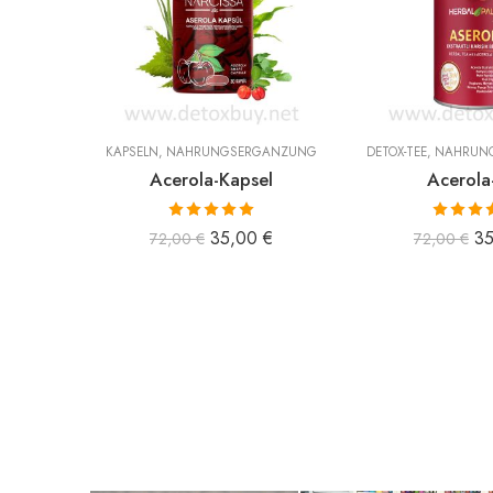
KAPSELN
,
NAHRUNGSERGÄNZUNG
DETOX-TEE
,
NAHRUN
Acerola-Kapsel
Acerola
Bewertet mit
Bewertet
35,00
€
3
72,00
€
72,00
€
5.00
von 5
5.00
vo