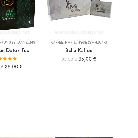
HRUNGSERGÄNZUNG
KAFFEE
,
NAHRUNGSERGÄNZUNG
KAFFEE
en Detox Tee
Bella Kaffee
Bi Co
36,00
€
85,00
€
ertet mit
35,00
€
0
€
00
von 5