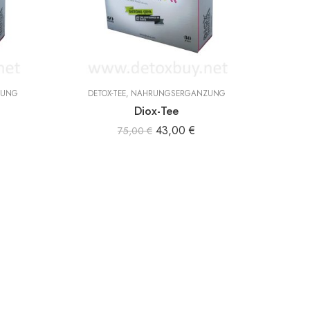
ZUNG
DETOX-TEE
,
NAHRUNGSERGÄNZUNG
Diox-Tee
43,00
€
75,00
€