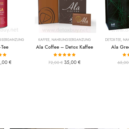
GSERGÄNZUNG
KAFFEE
,
NAHRUNGSERGÄNZUNG
DETOX-TEE
,
NA
-Tee
Ala Coffee – Detox Kaffee
Ala Gre
 mit
Bewertet mit
Bew
5,00
€
35,00
€
72,00
€
65,0
n 5
5.00
von 5
5.