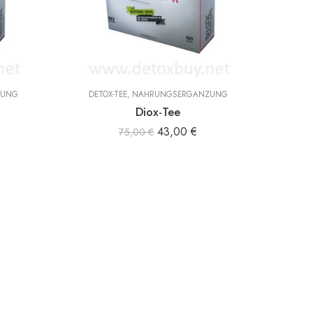
ZUNG
DETOX-TEE
,
NAHRUNGSERGÄNZUNG
Diox-Tee
43,00
€
75,00
€