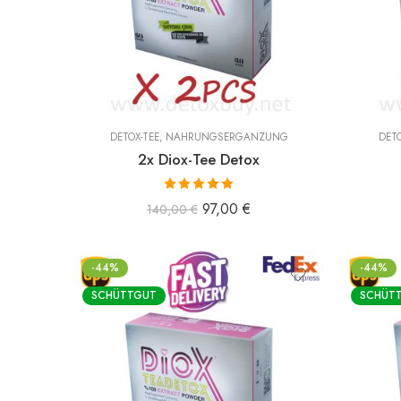
DETOX-TEE
,
NAHRUNGSERGÄNZUNG
DETO
2x Diox-Tee Detox
Bewertet mit
97,00
€
140,00
€
5.00
von 5
-44%
-44%
SCHÜTTGUT
SCHÜT