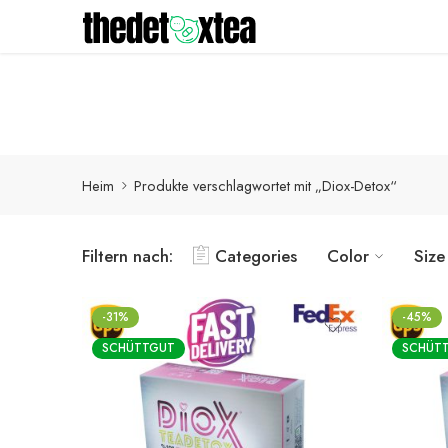
Detox-Produkte werden innerhalb von 1-3 Werktagen mit
Heim
Produkte verschlagwortet mit „Diox-Detox“
Filtern nach:
Categories
Color
Size
-31%
-45%
SCHÜTTGUT
SCHÜT