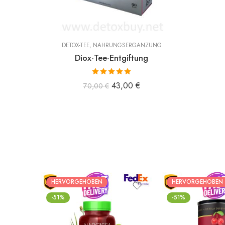
DETOX-TEE
,
NAHRUNGSERGÄNZUNG
Diox-Tee-Entgiftung
Bewertet mit
43,00
€
70,00
€
5.00
von 5
HERVORGEHOBEN
HERVORGEHOBEN
-51%
-51%