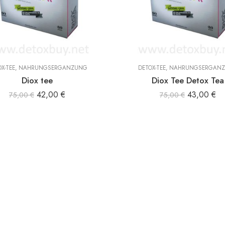
X-TEE
,
NAHRUNGSERGÄNZUNG
DETOX-TEE
,
NAHRUNGSERGÄN
Diox tee
Diox Tee Detox Tea
42,00
€
43,00
€
75,00
€
75,00
€