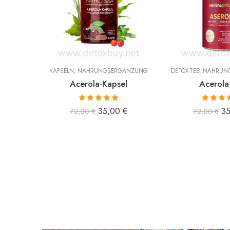
KAPSELN
,
NAHRUNGSERGÄNZUNG
DETOX-TEE
,
NAHRUN
Acerola-Kapsel
Acerola
Bewertet mit
Bewertet
35,00
€
3
72,00
€
72,00
€
5.00
von 5
5.00
vo