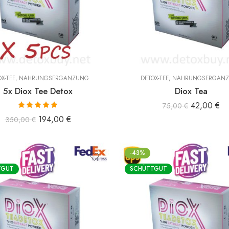
X-TEE
,
NAHRUNGSERGÄNZUNG
DETOX-TEE
,
NAHRUNGSERGÄN
5x Diox Tee Detox
Diox Tea
42,00
€
75,00
€
Bewertet mit
194,00
€
350,00
€
5.00
von 5
-43%
TGUT
SCHÜTTGUT