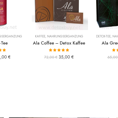
GSERGÄNZUNG
KAFFEE
,
NAHRUNGSERGÄNZUNG
DETOX-TEE
,
NA
-Tee
Ala Coffee – Detox Kaffee
Ala Gre
 mit
Bewertet mit
Bew
5,00
€
35,00
€
72,00
€
65,0
n 5
5.00
von 5
5.