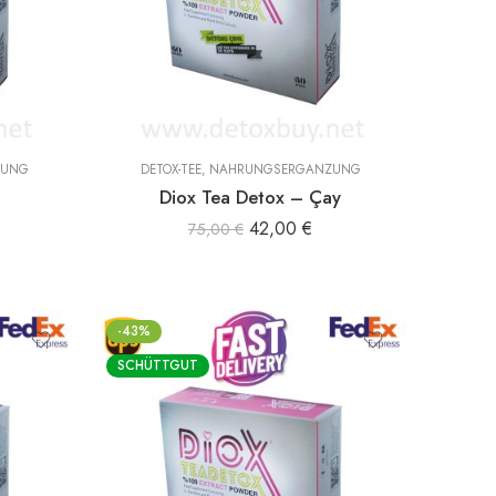
ZUNG
DETOX-TEE
,
NAHRUNGSERGÄNZUNG
Diox Tea Detox – Çay
42,00
€
75,00
€
-43%
SCHÜTTGUT