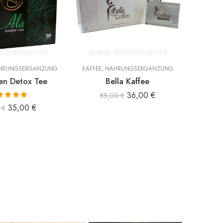
HRUNGSERGÄNZUNG
KAFFEE
,
NAHRUNGSERGÄNZUNG
KAFFEE
en Detox Tee
Bella Kaffee
Bi Co
36,00
€
85,00
€
ertet mit
35,00
€
0
€
00
von 5