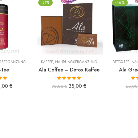
-51%
-46%
GSERGÄNZUNG
KAFFEE
,
NAHRUNGSERGÄNZUNG
DETOX-TEE
,
NA
-Tee
Ala Coffee – Detox Kaffee
Ala Gre
 mit
Bewertet mit
Bew
5,00
€
35,00
€
72,00
€
65,0
n 5
5.00
von 5
5.