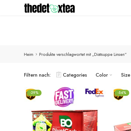
Detox-Produkte werden innerhalb von 1-3 Werktagen mit
Heim
Produkte verschlagwortet mit „Diätsuppe Linsen“
Filtern nach:
Categories
Color
Size
-29%
-54%