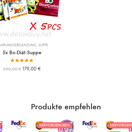
AHRUNGSERGÄNZUNG
,
SUPPE
5x Bo-Diät-Suppe
Bewertet mit
179,00
€
390,00
€
5.00
von 5
Produkte empfehlen
HERVORGEHOBEN
HERVORGEH