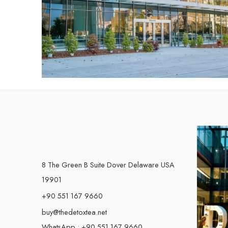
8 The Green B Suite Dover Delaware USA
19901
+90 551 167 9660
buy@thedetoxtea.net
WhatsApp : +90 551 167 9660