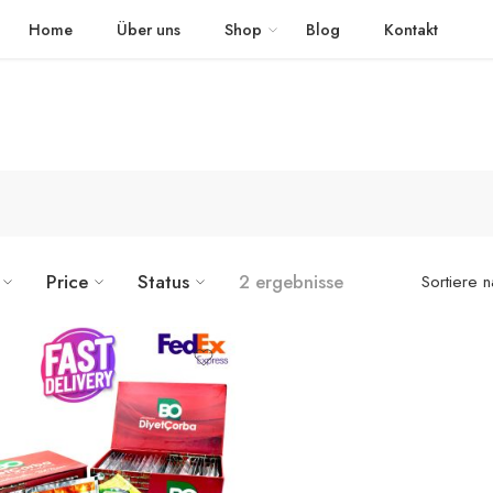
 schnellem Versand in die ganze Welt geliefert
The Detox Tea
Home
Über uns
Shop
Blog
Kontakt
Price
Status
2 ergebnisse
Sortiere 