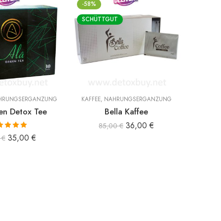
-58%
-49%
SCHÜTTGUT
HRUNGSERGÄNZUNG
KAFFEE
,
NAHRUNGSERGÄNZUNG
KAFFEE
en Detox Tee
Bella Kaffee
Bi Co
36,00
€
85,00
€
ertet mit
35,00
€
0
€
00
von 5