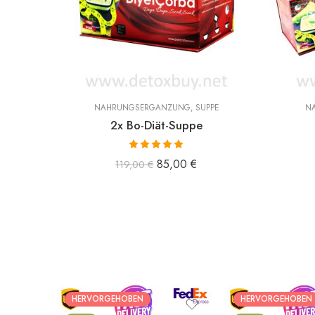
NAHRUNGSERGÄNZUNG
,
SUPPE
N
2x Bo-Diät-Suppe
Bewertet mit
85,00
€
119,00
€
5.00
von 5
HERVORGEHOBEN
HERVORGEHOBEN