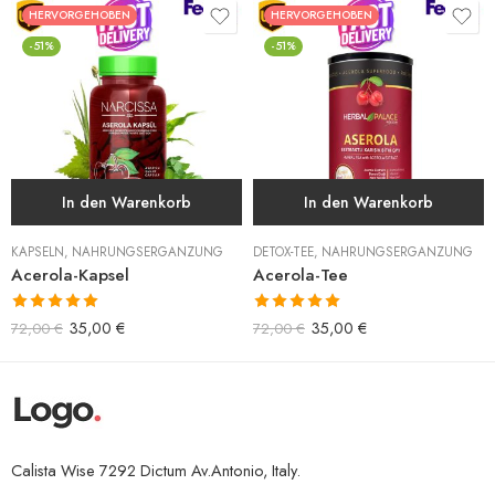
HERVORGEHOBEN
HERVORGEHOBEN
-51%
-51%
In den Warenkorb
In den Warenkorb
KAPSELN
,
NAHRUNGSERGÄNZUNG
DETOX-TEE
,
NAHRUNGSERGÄNZUNG
Acerola-Kapsel
Acerola-Tee
Bewertet mit
Bewertet mit
35,00
€
35,00
€
72,00
€
72,00
€
5.00
von 5
5.00
von 5
Calista Wise 7292 Dictum Av.Antonio, Italy.