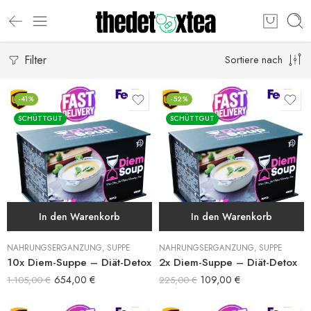
Filter
Sortiere nach
-41%
-52%
SCHÜTTGUT
SCHÜTTGUT
In den Warenkorb
In den Warenkorb
NAHRUNGSERGÄNZUNG
,
SUPPE
NAHRUNGSERGÄNZUNG
,
SUPPE
10x Diem-Suppe – Diät-Detox
2x Diem-Suppe – Diät-Detox
654,00
€
109,00
€
1.105,00
€
225,00
€