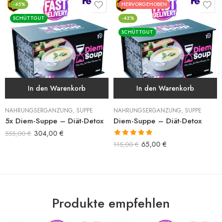
-45%
HERVORGEHOBEN
SCHÜTTGUT
-43%
SCHÜTTGUT
In den Warenkorb
In den Warenkorb
NAHRUNGSERGÄNZUNG
,
SUPPE
NAHRUNGSERGÄNZUNG
,
SUPPE
5x Diem-Suppe – Diät-Detox
Diem-Suppe – Diät-Detox
304,00
€
555,00
€
Bewertet mit
65,00
€
115,00
€
5.00
von 5
Produkte empfehlen