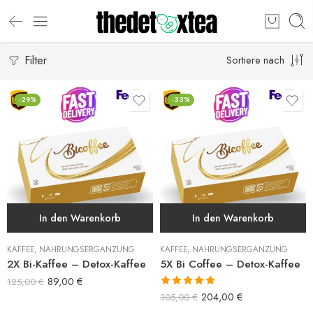
Filter
Sortiere nach
-29%
-33%
In den Warenkorb
In den Warenkorb
KAFFEE
,
NAHRUNGSERGÄNZUNG
KAFFEE
,
NAHRUNGSERGÄNZUNG
2X Bi-Kaffee – Detox-Kaffee
5X Bi Coffee – Detox-Kaffee
89,00
€
125,00
€
Bewertet mit
204,00
€
305,00
€
5.00
von 5