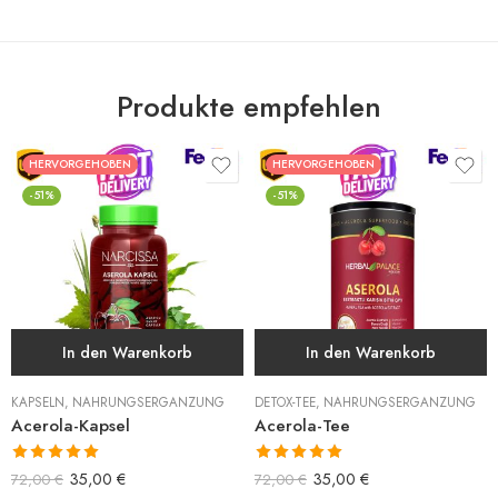
Produkte empfehlen
HERVORGEHOBEN
HERVORGEHOBEN
-51%
-51%
In den Warenkorb
In den Warenkorb
KAPSELN
,
NAHRUNGSERGÄNZUNG
DETOX-TEE
,
NAHRUNGSERGÄNZUNG
Acerola-Kapsel
Acerola-Tee
Bewertet mit
Bewertet mit
35,00
€
35,00
€
72,00
€
72,00
€
5.00
von 5
5.00
von 5