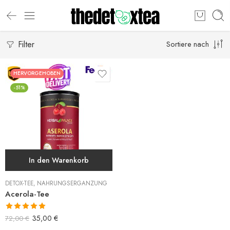
Filter
Sortiere nach
HERVORGEHOBEN
-51%
In den Warenkorb
DETOX-TEE
,
NAHRUNGSERGÄNZUNG
Acerola-Tee
Bewertet mit
35,00
€
72,00
€
5.00
von 5