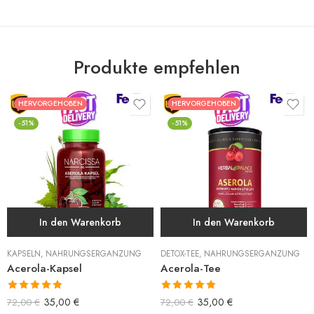
Produkte empfehlen
HERVORGEHOBEN
HERVORGEHOBEN
-51%
-51%
In den Warenkorb
In den Warenkorb
KAPSELN
,
NAHRUNGSERGÄNZUNG
DETOX-TEE
,
NAHRUNGSERGÄNZUNG
Acerola-Kapsel
Acerola-Tee
Bewertet mit
Bewertet mit
35,00
€
35,00
€
72,00
€
72,00
€
5.00
von 5
5.00
von 5