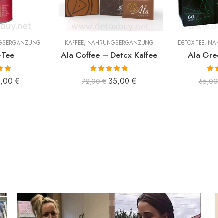
GSERGÄNZUNG
KAFFEE
,
NAHRUNGSERGÄNZUNG
DETOX-TEE
,
NA
-Tee
Ala Coffee – Detox Kaffee
Ala Gre
 mit
Bewertet mit
Bew
5,00
€
35,00
€
72,00
€
65,0
n 5
5.00
von 5
5.