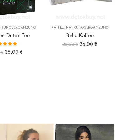
HRUNGSERGÄNZUNG
KAFFEE
,
NAHRUNGSERGÄNZUNG
KAFFEE
en Detox Tee
Bella Kaffee
Bi Co
36,00
€
85,00
€
ertet mit
35,00
€
0
€
00
von 5