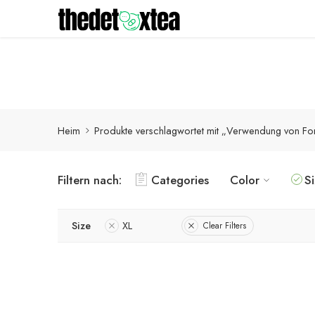
Detox-Produkte werden innerhalb von 1-3 Werktagen mit
Heim
Produkte verschlagwortet mit „Verwendung von Fo
Filtern nach:
Categories
Color
S
Size
XL
Clear Filters