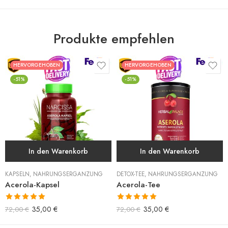
Produkte empfehlen
HERVORGEHOBEN
HERVORGEHOBEN
-51%
-51%
In den Warenkorb
In den Warenkorb
KAPSELN
,
NAHRUNGSERGÄNZUNG
DETOX-TEE
,
NAHRUNGSERGÄNZUNG
Acerola-Kapsel
Acerola-Tee
Bewertet mit
Bewertet mit
35,00
€
35,00
€
72,00
€
72,00
€
5.00
von 5
5.00
von 5